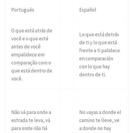
Portugués
Español
O que está atrás de
Lo que está detrás
você e o que está
de ti y lo que está
antes de você
frente a ti palidece
empalidece em
en comparación
comparação com o
con lo que hay
que está dentro de
dentro de ti.
você.
Não vá para onde a
No vayas a donde el
estrada te leva, vá
camino te lleve, ve
para onde não há
a donde no hay