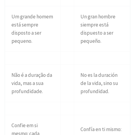
Um grande homem
Un gran hombre
está sempre
siempre está
disposto a ser
dispuesto a ser
pequeno.
pequeño.
Não é a duração da
No es la duración
vida, mas a sua
de la vida, sino su
profundidade.
profundidad.
Confie em si
Confía en ti mismo:
mesmo: cada