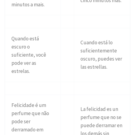
cinco minutos más.
minutos a mais.
Quando está
Cuando está lo
escuro o
suficientemente
suficiente, você
oscuro, puedes ver
pode ver as
las estrellas.
estrelas.
Felicidade é um
La felicidad es un
perfume que não
perfume que no se
pode ser
puede derramar en
derramado em
los demás sin