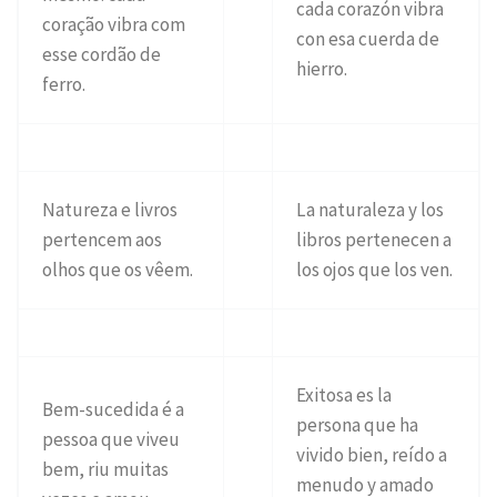
cada corazón vibra
coração vibra com
con esa cuerda de
esse cordão de
hierro.
ferro.
Natureza e livros
La naturaleza y los
pertencem aos
libros pertenecen a
olhos que os vêem.
los ojos que los ven.
Exitosa es la
Bem-sucedida é a
persona que ha
pessoa que viveu
vivido bien, reído a
bem, riu muitas
menudo y amado