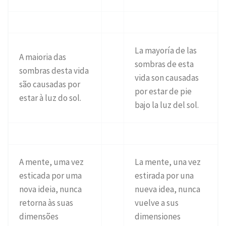
La mayoría de las
A maioria das
sombras de esta
sombras desta vida
vida son causadas
são causadas por
por estar de pie
estar à luz do sol.
bajo la luz del sol.
A mente, uma vez
La mente, una vez
esticada por uma
estirada por una
nova ideia, nunca
nueva idea, nunca
retorna às suas
vuelve a sus
dimensões
dimensiones