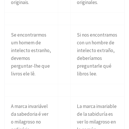
originais.
originales.
Se encontrarmos
Si nos encontramos
um homem de
con un hombre de
intelecto estranho,
intelecto extraño,
devemos
deberíamos
perguntar-lhe que
preguntarle qué
livros ele lê.
libros lee.
A marca invariável
La marca invariable
da sabedoria é ver
de la sabiduría es
o milagroso no
ver lo milagroso en