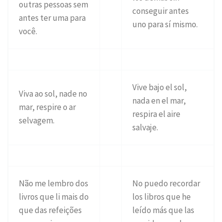
outras pessoas sem
conseguir antes
antes ter uma para
uno para sí mismo.
você.
Vive bajo el sol,
Viva ao sol, nade no
nada en el mar,
mar, respire o ar
respira el aire
selvagem.
salvaje.
Não me lembro dos
No puedo recordar
livros que li mais do
los libros que he
que das refeições
leído más que las