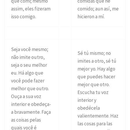
que comi; mesmo
comidas que he
assim, eles fizeram
comido; aun así, me
isso comigo.
hicieron a mí.
Seja você mesmo;
Sé tú mismo; no
não imite outro,
imites a otro, sé tú
seja o seu melhor
mejor yo. Hay algo
eu. Há algo que
que puedes hacer
você pode fazer
mejor que otro.
melhor que outro.
Escucha tu voz
Ouça a sua voz
interior y
interior e obedeça-
obedécela
a bravamente. Faça
valientemente. Haz
as coisas pelas
las cosas para las
quais você é