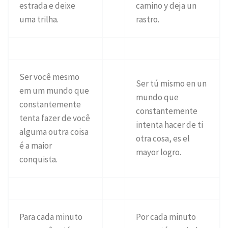
estrada e deixe
camino y deja un
uma trilha.
rastro.
Ser você mesmo
Ser tú mismo en un
em um mundo que
mundo que
constantemente
constantemente
tenta fazer de você
intenta hacer de ti
alguma outra coisa
otra cosa, es el
é a maior
mayor logro.
conquista.
Para cada minuto
Por cada minuto