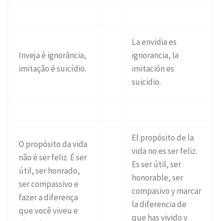
La envidia es
Inveja é ignorância,
ignorancia, la
imitação é suicídio.
imitación es
suicidio.
El propósito de la
O propósito da vida
vida no es ser feliz.
não é ser feliz. É ser
Es ser útil, ser
útil, ser honrado,
honorable, ser
ser compassivo e
compasivo y marcar
fazer a diferença
la diferencia de
que você viveu e
que has vivido y