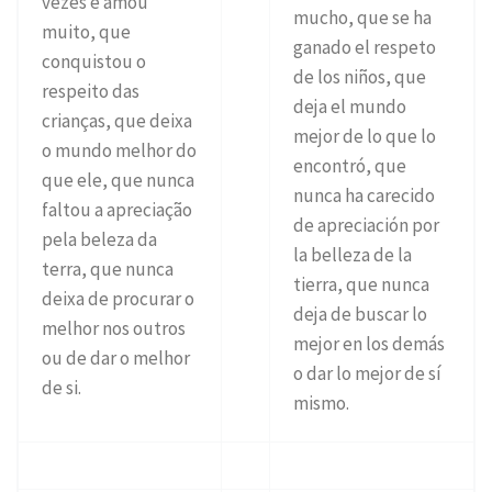
vezes e amou
mucho, que se ha
muito, que
ganado el respeto
conquistou o
de los niños, que
respeito das
deja el mundo
crianças, que deixa
mejor de lo que lo
o mundo melhor do
encontró, que
que ele, que nunca
nunca ha carecido
faltou a apreciação
de apreciación por
pela beleza da
la belleza de la
terra, que nunca
tierra, que nunca
deixa de procurar o
deja de buscar lo
melhor nos outros
mejor en los demás
ou de dar o melhor
o dar lo mejor de sí
de si.
mismo.