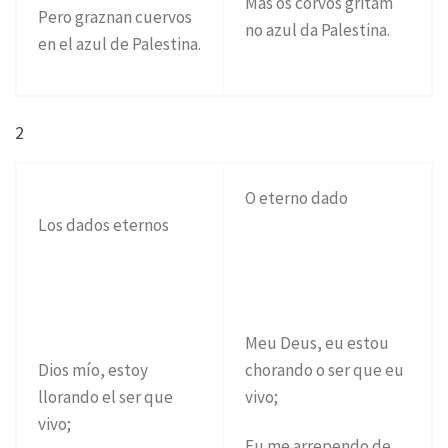
Mas os corvos gritam
Pero graznan cuervos
no azul da Palestina.
en el azul de Palestina.
2
O eterno dado
Los dados eternos
Meu Deus, eu estou
Dios mío, estoy
chorando o ser que eu
llorando el ser que
vivo;
vivo;
Eu me arrependo de