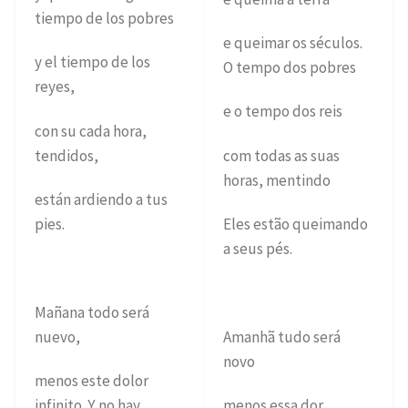
tiempo de los pobres
e queimar os séculos.
y el tiempo de los
O tempo dos pobres
reyes,
e o tempo dos reis
con su cada hora,
tendidos,
com todas as suas
horas, mentindo
están ardiendo a tus
pies.
Eles estão queimando
a seus pés.
Mañana todo será
nuevo,
Amanhã tudo será
novo
menos este dolor
infinito. Y no hay
menos essa dor