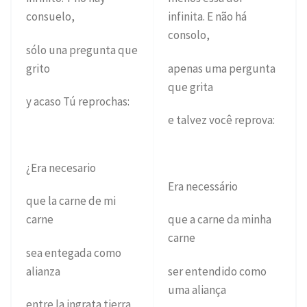
consuelo,
infinita. E não há
consolo,
sólo una pregunta que
grito
apenas uma pergunta
que grita
y acaso Tú reprochas:
e talvez você reprova:
¿Era necesario
Era necessário
que la carne de mi
carne
que a carne da minha
carne
sea entegada como
alianza
ser entendido como
uma aliança
entre la ingrata tierra