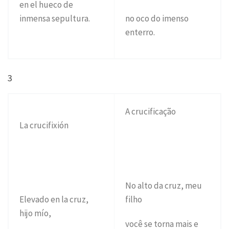
en el hueco de
inmensa sepultura.
no oco do imenso
enterro.
3
A crucificação
La crucifixión
No alto da cruz, meu
Elevado en la cruz,
filho
hijo mío,
você se torna mais e