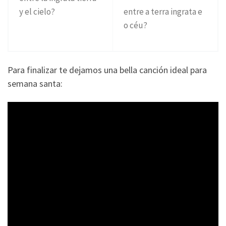
y el cielo?
entre a terra ingrata e
o céu?
Para finalizar te dejamos una bella canción ideal para
semana santa: