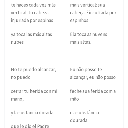
te haces cada vez más
mais vertical: sua
vertical: tu cabeza
cabeça é insultada por
injuriada por espinas
espinhos
ya toca las más altas
Ela toca as nuvens
nubes.
mais altas.
No te puedo alcanzar,
Eu não posso te
no puedo
alcançar, eu não posso
cerrar tu herida con mi
feche sua ferida com a
mano,
mão
y la sustancia dorada
e a substância
dourada
que le dio el Padre