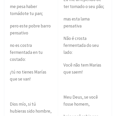
me pesa haber
ter tomado o seu pão;
tomádote tu pan;
mas esta lama
pero este pobre barro
pensativa
pensativo
Não é crosta
no es costra
fermentada do seu
fermentada en tu
lado:
costado:
Você não tem Marias
¡tú no tienes Marías
que saem!
que se van!
Meu Deus, se você
Dios mío, si tú
fosse homem,
hubieras sido hombre,