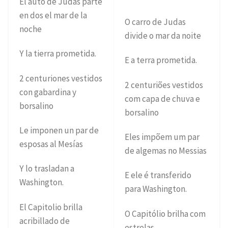
El auto de Judas parte
en dos el mar de la
O carro de Judas
noche
divide o mar da noite
Y la tierra prometida.
E a terra prometida.
2 centuriones vestidos
2 centuriões vestidos
con gabardina y
com capa de chuva e
borsalino
borsalino
Le imponen un par de
Eles impõem um par
esposas al Mesías
de algemas no Messias
Y lo trasladan a
E ele é transferido
Washington.
para Washington.
El Capitolio brilla
O Capitólio brilha com
acribillado de
estrelas