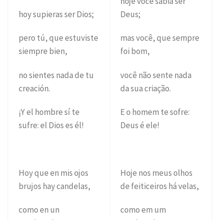
hoje você sabia ser
hoy supieras ser Dios;
Deus;
pero tú, que estuviste
mas você, que sempre
siempre bien,
foi bom,
no sientes nada de tu
você não sente nada
creación.
da sua criação.
¡Y el hombre sí te
E o homem te sofre:
sufre: el Dios es él!
Deus é ele!
Hoy que en mis ojos
Hoje nos meus olhos
brujos hay candelas,
de feiticeiros há velas,
como en un
como em um