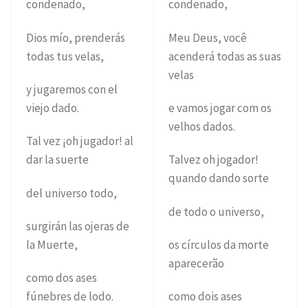
condenado,
condenado,
Dios mío, prenderás
Meu Deus, você
todas tus velas,
acenderá todas as suas
velas
y jugaremos con el
viejo dado.
e vamos jogar com os
velhos dados.
Tal vez ¡oh jugador! al
dar la suerte
Talvez oh jogador!
quando dando sorte
del universo todo,
de todo o universo,
surgirán las ojeras de
la Muerte,
os círculos da morte
aparecerão
como dos ases
fúnebres de lodo.
como dois ases