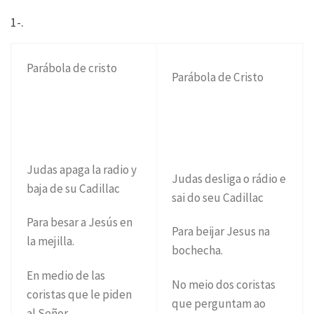
1-.
Parábola de cristo
Parábola de Cristo
Judas apaga la radio y
Judas desliga o rádio e
baja de su Cadillac
sai do seu Cadillac
Para besar a Jesús en
Para beijar Jesus na
la mejilla.
bochecha.
En medio de las
No meio dos coristas
coristas que le piden
que perguntam ao
al Señor