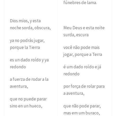
fúnebres de lama.
Dios míos, y esta
noche sorda, obscura,
Meu Deus e esta noite
surda, escura
ya no podrás jugar,
porque la Tierra
você não pode mais
jogar, porque a Terra
es un dado roído y ya
redondo
é um dado roído e já
redondo
a fuerza de rodar a la
aventura,
por força de rolar para
a aventura,
que no puede parar
sino en un hueco,
que não pode parar,
mas em um buraco,