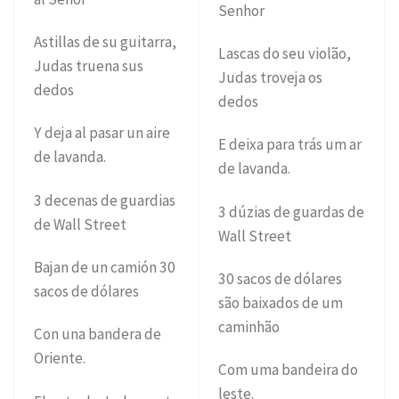
Senhor
Astillas de su guitarra,
Lascas do seu violão,
Judas truena sus
Judas troveja os
dedos
dedos
Y deja al pasar un aire
E deixa para trás um ar
de lavanda.
de lavanda.
3 decenas de guardias
3 dúzias de guardas de
de Wall Street
Wall Street
Bajan de un camión 30
30 sacos de dólares
sacos de dólares
são baixados de um
caminhão
Con una bandera de
Oriente.
Com uma bandeira do
leste.