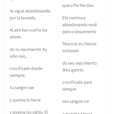
que o Pai lhe deu
te sigue abandonando
por la lanzada.
Ele continua
abandonando você
Al aire han vuelto los
para o lançamento.
olores
Para o ar os cheiros
de tu nacimiento. Ay
voltaram
niño mío,
do seu nascimento.
crucificado desde
Meu garoto
siempre,
crucificado para
tu sangre cae
sempre
y quema la tierra
seu sangue cai
y quema los siglos. El
e queima a terra