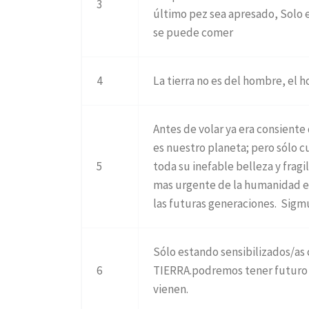
3
último pez sea apresado, Solo 
se puede comer
4
La tierra no es del hombre, el h
Antes de volar ya era consient
es nuestro planeta; pero sólo c
5
toda su inefable belleza y frag
mas urgente de la humanidad es
las futuras generaciones. Sig
Sólo estando sensibilizados/as
6
TIERRA.podremos tener futuro 
vienen.