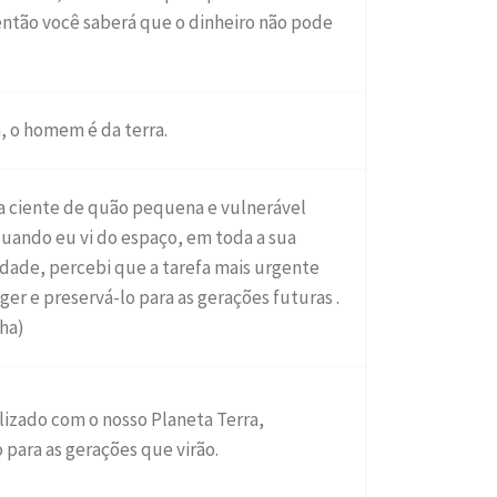
então você saberá que o dinheiro não pode
, o homem é da terra.
va ciente de quão pequena e vulnerável
quando eu vi do espaço, em toda a sua
lidade, percebi que a tarefa mais urgente
er e preservá-lo para as gerações futuras .
ha)
izado com o nosso Planeta Terra,
para as gerações que virão.