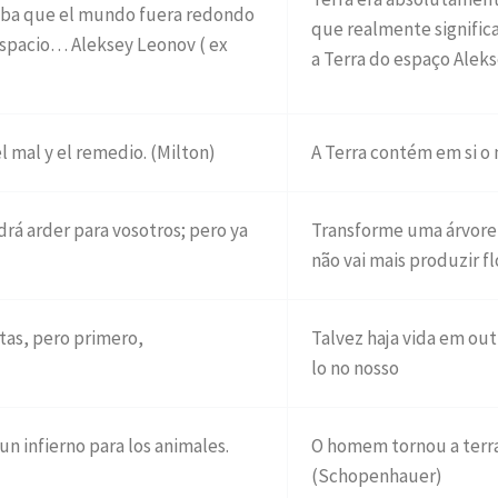
caba que el mundo fuera redondo
que realmente signific
 espacio… Aleksey Leonov ( ex
a Terra do espaço Ale
l mal y el remedio. (Milton)
A Terra contém em si o 
drá arder para vosotros; pero ya
Transforme uma árvore 
não vai mais produzir fl
etas, pero primero,
Talvez haja vida em ou
lo no nosso
un infierno para los animales.
O homem tornou a terra
(Schopenhauer)