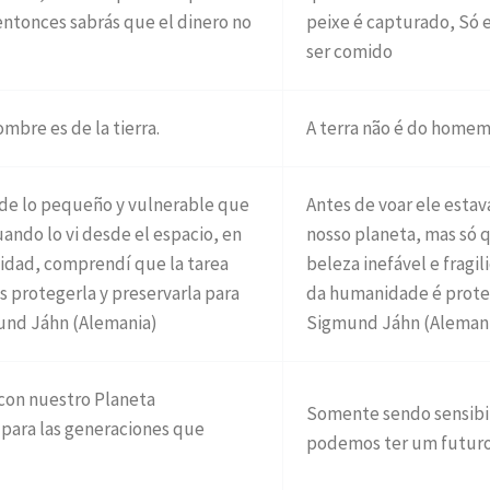
entonces sabrás que el dinero no
peixe é capturado, Só 
ser comido
ombre es de la tierra.
A terra não é do homem
e de lo pequeño y vulnerable que
Antes de voar ele esta
uando lo vi desde el espacio, en
nosso planeta, mas só 
ilidad, comprendí que la tarea
beleza inefável e fragi
 protegerla y preservarla para
da humanidade é proteg
mund Jáhn (Alemania)
Sigmund Jáhn (Aleman
 con nuestro Planeta
Somente sendo sensibil
para las generaciones que
podemos ter um futuro 