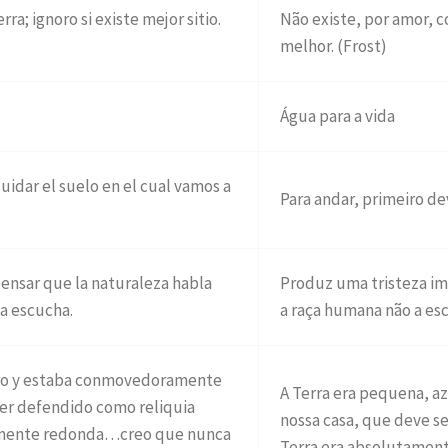
rra; ignoro si existe mejor sitio.
Não existe, por amor, c
melhor. (Frost)
Água para a vida
uidar el suelo en el cual vamos a
Para andar, primeiro d
ensar que la naturaleza habla
Produz uma tristeza im
a escucha.
a raça humana não a es
laro y estaba conmovedoramente
A Terra era pequena, a
ser defendido como reliquia
nossa casa, que deve s
tamente redonda…creo que nunca
Terra era absolutamen