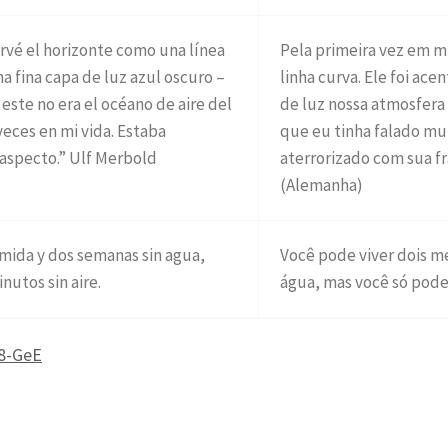
rvé el horizonte como una línea
Pela primeira vez em m
a fina capa de luz azul oscuro –
linha curva. Ele foi ac
ste no era el océano de aire del
de luz nossa atmosfera
eces en mi vida. Estaba
que eu tinha falado mui
y aspecto.” Ulf Merbold
aterrorizado com sua fr
(Alemanha)
omida y dos semanas sin agua,
Você pode viver dois 
nutos sin aire.
água, mas você só pode
8-GeE