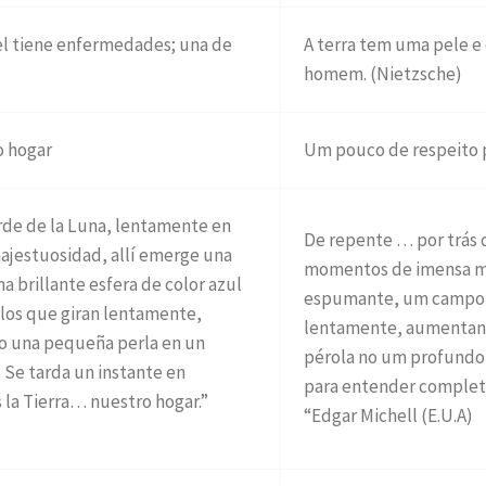
piel tiene enfermedades; una de
A terra tem uma pele e
homem. (Nietzsche)
o hogar
Um pouco de respeito p
de de la Luna, lentamente en
De repente … por trás 
jestuosidad, allí emerge una
momentos de imensa ma
na brillante esfera de color azul
espumante, um campo b
elos que giran lentamente,
lentamente, aumenta
 una pequeña perla en un
pérola no um profundo
 Se tarda un instante en
para entender completa
la Tierra… nuestro hogar.”
“Edgar Michell (E.U.A)