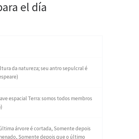
ara el día
ultura da natureza; seu antro sepulcral é
kespeare)
nave espacial Terra: somos todos membros
n)
última árvore é cortada, Somente depois
venenado, Somente depois que o último