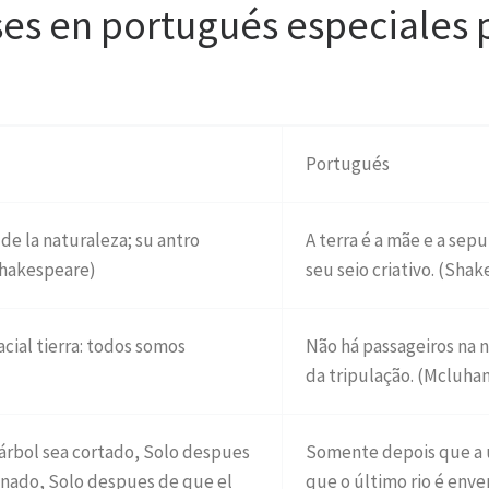
ases en portugués especiales p
Portugués
 de la naturaleza; su antro
A terra é a mãe e a sep
(Shakespeare)
seu seio criativo. (Sha
acial tierra: todos somos
Não há passageiros na 
da tripulação. (Mcluha
árbol sea cortado, Solo despues
Somente depois que a 
enado, Solo despues de que el
que o último rio é en