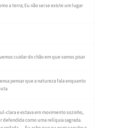
omo a terra; Eu não sei se existe um lugar
evemos cuidar do chão em que vamos pisar
ensa pensar que a natureza fala enquanto
cuta.
zul-clara e estava em movimento sozinho,
er defendida como uma relíquia sagrada.
te rodada … Eu acho que eu nunca soube o