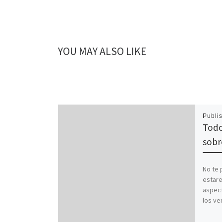
YOU MAY ALSO LIKE
Publi
Todo
sobr
No te 
estar
aspect
los ve