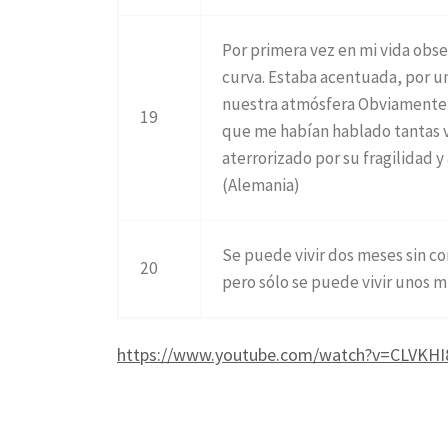
Por primera vez en mi vida obse
curva. Estaba acentuada, por un
nuestra atmósfera Obviamente e
19
que me habían hablado tantas v
aterrorizado por su fragilidad 
(Alemania)
Se puede vivir dos meses sin c
20
pero sólo se puede vivir unos mi
https://www.youtube.com/watch?v=CLVKHI