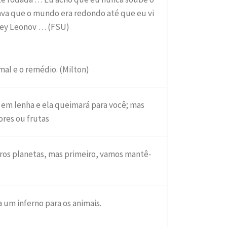
ava que o mundo era redondo até que eu vi
ksey Leonov … (FSU)
mal e o remédio. (Milton)
em lenha e ela queimará para você; mas
ores ou frutas
tros planetas, mas primeiro, vamos mantê-
 um inferno para os animais.