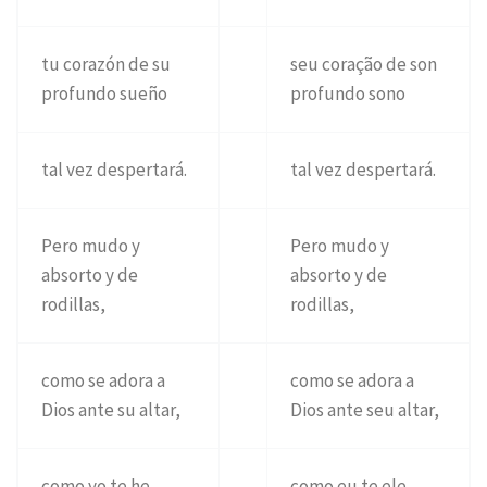
tu corazón de su
seu coração de son
profundo sueño
profundo sono
tal vez despertará.
tal vez despertará.
Pero mudo y
Pero mudo y
absorto y de
absorto y de
rodillas,
rodillas,
como se adora a
como se adora a
Dios ante su altar,
Dios ante seu altar,
como yo te he
como eu te ele