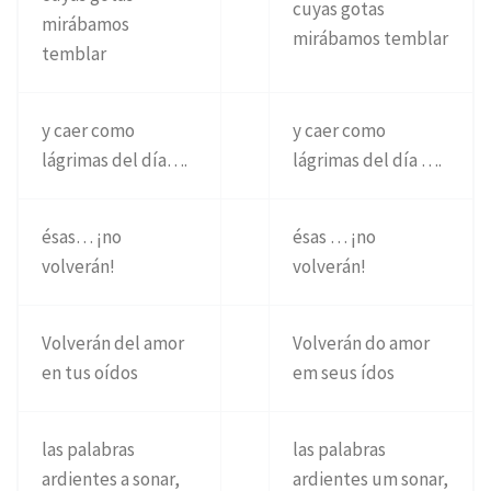
cuyas gotas
mirábamos
mirábamos temblar
temblar
y caer como
y caer como
lágrimas del día….
lágrimas del día ….
ésas… ¡no
ésas … ¡no
volverán!
volverán!
Volverán del amor
Volverán do amor
en tus oídos
em seus ídos
las palabras
las palabras
ardientes a sonar,
ardientes um sonar,