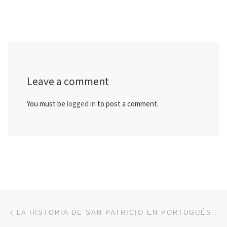
Leave a comment
You must be
logged in
to post a comment.
Post navigation
Previous post
LA HISTORIA DE SAN PATRICIO EN PORTUGUÉS: COSTUMBRES DE ESA CELEBRACIÓN.