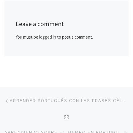
Leave a comment
You must be
logged in
to post a comment.
Post navigation
Previous post
APRENDER PORTUGUÉS CON LAS FRASES CÉLEBRES DE ESCRITORES NATIVOS
BACK TO POST LIST
Ne
APRENDIENDO SOBRE EL TIEMPO EN PORTUGUÉS