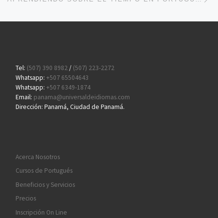
Tel:
(507) 390 8982
/
(507) 223-2272
Whatsapp:
+507 65504643
Whatsapp:
+507 6349-1874
Email:
panama@universaldeidiomas.com
Dirección: Panamá, Ciudad de Panamá.
Acerca Nosotros
Cursos de Portugués
Beneficios y Servicios
Precios
Inscripción On Line