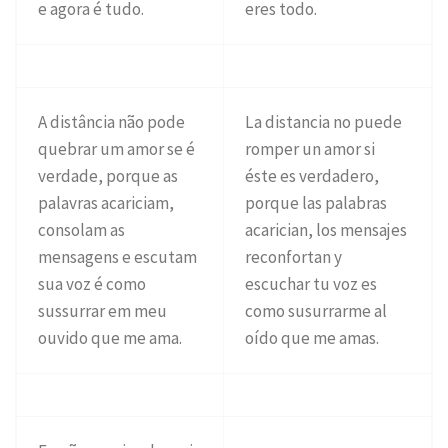
e agora é tudo.
eres todo.
A distância não pode
La distancia no puede
quebrar um amor se é
romper un amor si
verdade, porque as
éste es verdadero,
palavras acariciam,
porque las palabras
consolam as
acarician, los mensajes
mensagens e escutam
reconfortan y
sua voz é como
escuchar tu voz es
sussurrar em meu
como susurrarme al
ouvido que me ama.
oído que me amas.