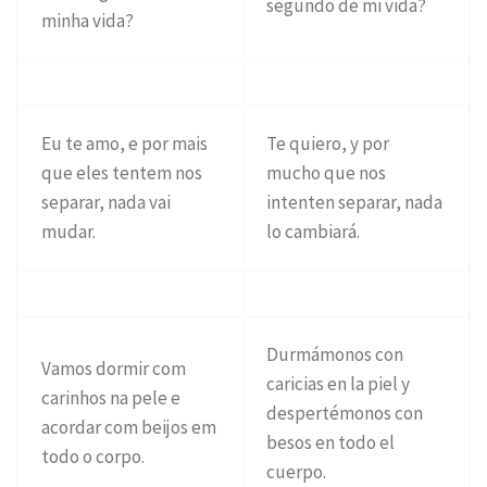
segundo de mi vida?
minha vida?
Eu te amo, e por mais
Te quiero, y por
que eles tentem nos
mucho que nos
separar, nada vai
intenten separar, nada
mudar.
lo cambiará.
Durmámonos con
Vamos dormir com
caricias en la piel y
carinhos na pele e
despertémonos con
acordar com beijos em
besos en todo el
todo o corpo.
cuerpo.