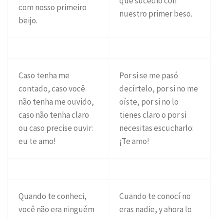
que sucedió con
com nosso primeiro
nuestro primer beso.
beijo.
Caso tenha me
Por si se me pasó
contado, caso você
decírtelo, por si no me
não tenha me ouvido,
oíste, por si no lo
caso não tenha claro
tienes claro o por si
ou caso precise ouvir:
necesitas escucharlo:
eu te amo!
¡Te amo!
Quando te conheci,
Cuando te conocí no
você não era ninguém
eras nadie, y ahora lo