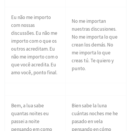
Eu não me importo
No me importan
com nossas
nuestras discusiones.
discussões. Eu não me
No me importa lo que
importo com o que os
crean los demás. No
outros acreditam. Eu
me importa lo que
não me importo com o
creas tú. Te quiero y
que você acredita. Eu
punto.
amo você, ponto final.
Bem, a lua sabe
Bien sabe la luna
quantas noites eu
cuántas noches me he
passei a noite
pasado en vela
pensando em como
pensando en cómo