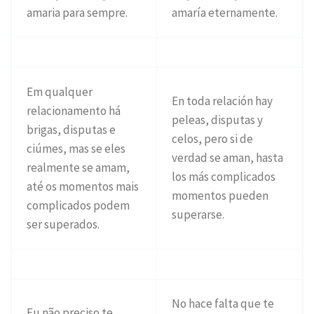
amaria para sempre.
amaría eternamente.
Em qualquer
En toda relación hay
relacionamento há
peleas, disputas y
brigas, disputas e
celos, pero si de
ciúmes, mas se eles
verdad se aman, hasta
realmente se amam,
los más complicados
até os momentos mais
momentos pueden
complicados podem
superarse.
ser superados.
No hace falta que te
Eu não preciso te