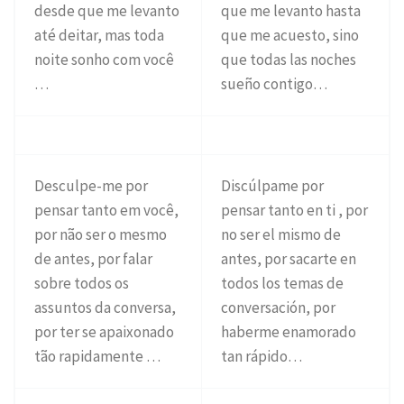
desde que me levanto
que me levanto hasta
até deitar, mas toda
que me acuesto, sino
noite sonho com você
que todas las noches
…
sueño contigo…
Desculpe-me por
Discúlpame por
pensar tanto em você,
pensar tanto en ti , por
por não ser o mesmo
no ser el mismo de
de antes, por falar
antes, por sacarte en
sobre todos os
todos los temas de
assuntos da conversa,
conversación, por
por ter se apaixonado
haberme enamorado
tão rapidamente …
tan rápido…