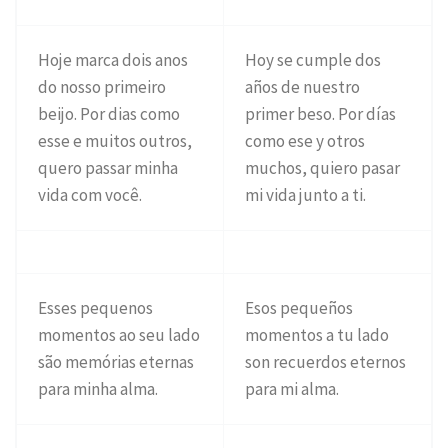
Hoje marca dois anos
Hoy se cumple dos
do nosso primeiro
años de nuestro
beijo. Por dias como
primer beso. Por días
esse e muitos outros,
como ese y otros
quero passar minha
muchos, quiero pasar
vida com você.
mi vida junto a ti.
Esses pequenos
Esos pequeños
momentos ao seu lado
momentos a tu lado
são memórias eternas
son recuerdos eternos
para minha alma.
para mi alma.