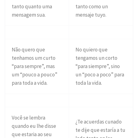
tanto quanto uma
tanto como un
mensagem sua.
mensaje tuyo.
Não quero que
No quiero que
tenhamos um curto
tengamos un corto
“para sempre”, mas
“para siempre”, sino
um “pouco a pouco”
un “poco a poco” para
para toda a vida.
toda la vida.
Você se lembra
¿Te acuerdas cunado
quando eu lhe disse
te dije que estaría a tu
que estaria ao seu