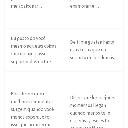
me apaixonar …
enamorarte…
Eu gosto de você
De ti me gustan hasta
mesmo aquelas coisas
esas cosas que no
que eu não posso
soporto de los demás.
suportar dos outros.
Eles dizem que os
Dicen que los mejores
melhores momentos
momentos llegan
surgem quando você
cuando menos te lo
menos espera, e foi
esperas, y eso es lo
isso que aconteceu