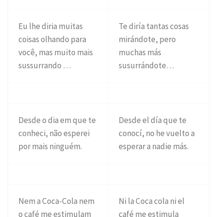
Eu lhe diria muitas
Te diría tantas cosas
coisas olhando para
mirándote, pero
você, mas muito mais
muchas más
sussurrando …
susurrándote…
Desde o dia em que te
Desde el día que te
conheci, não esperei
conocí, no he vuelto a
por mais ninguém.
esperar a nadie más.
Nem a Coca-Cola nem
Ni la Coca cola ni el
o café me estimulam
café me estimula