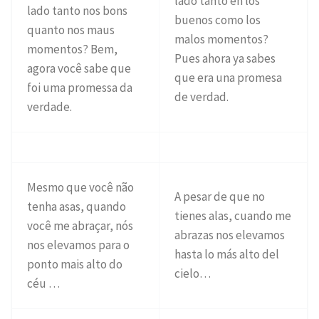
lado tanto en los
lado tanto nos bons
buenos como los
quanto nos maus
malos momentos?
momentos? Bem,
Pues ahora ya sabes
agora você sabe que
que era una promesa
foi uma promessa da
de verdad.
verdade.
Mesmo que você não
A pesar de que no
tenha asas, quando
tienes alas, cuando me
você me abraçar, nós
abrazas nos elevamos
nos elevamos para o
hasta lo más alto del
ponto mais alto do
cielo…
céu …