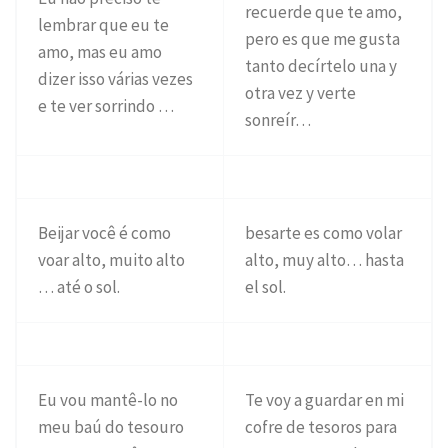
recuerde que te amo,
lembrar que eu te
pero es que me gusta
amo, mas eu amo
tanto decírtelo una y
dizer isso várias vezes
otra vez y verte
e te ver sorrindo …
sonreír…
Beijar você é como
besarte es como volar
voar alto, muito alto
alto, muy alto… hasta
… até o sol.
el sol.
Eu vou mantê-lo no
Te voy a guardar en mi
meu baú do tesouro
cofre de tesoros para