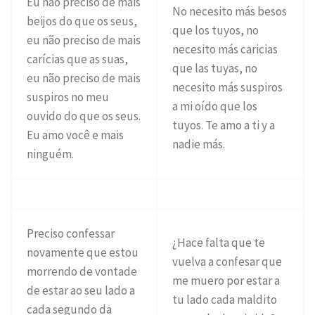
Eu não preciso de mais
No necesito más besos
beijos do que os seus,
que los tuyos, no
eu não preciso de mais
necesito más caricias
carícias que as suas,
que las tuyas, no
eu não preciso de mais
necesito más suspiros
suspiros no meu
a mi oído que los
ouvido do que os seus.
tuyos. Te amo a ti y a
Eu amo você e mais
nadie más.
ninguém.
Preciso confessar
¿Hace falta que te
novamente que estou
vuelva a confesar que
morrendo de vontade
me muero por estar a
de estar ao seu lado a
tu lado cada maldito
cada segundo da