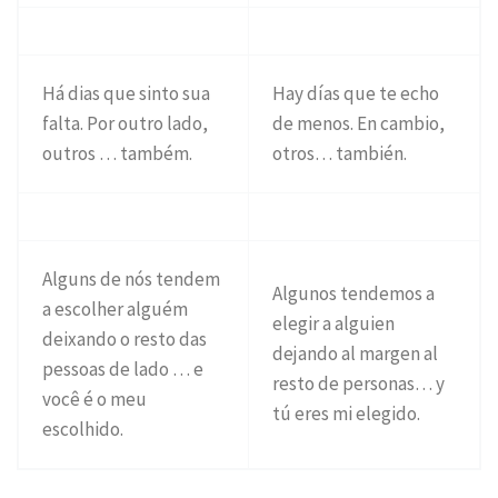
Há dias que sinto sua
Hay días que te echo
falta. Por outro lado,
de menos. En cambio,
outros … também.
otros… también.
Alguns de nós tendem
Algunos tendemos a
a escolher alguém
elegir a alguien
deixando o resto das
dejando al margen al
pessoas de lado … e
resto de personas… y
você é o meu
tú eres mi elegido.
escolhido.