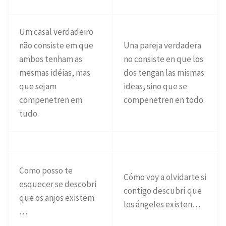
Um casal verdadeiro
não consiste em que
Una pareja verdadera
ambos tenham as
no consiste en que los
mesmas idéias, mas
dos tengan las mismas
que sejam
ideas, sino que se
compenetren em
compenetren en todo.
tudo.
Como posso te
Cómo voy a olvidarte si
esquecer se descobri
contigo descubrí que
que os anjos existem
los ángeles existen…
…