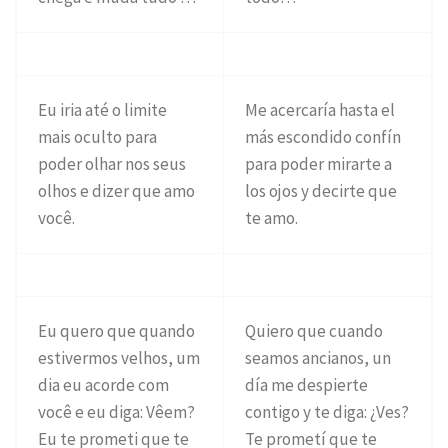
Eu iria até o limite
Me acercaría hasta el
mais oculto para
más escondido confín
poder olhar nos seus
para poder mirarte a
olhos e dizer que amo
los ojos y decirte que
você.
te amo.
Eu quero que quando
Quiero que cuando
estivermos velhos, um
seamos ancianos, un
dia eu acorde com
día me despierte
você e eu diga: Vêem?
contigo y te diga: ¿Ves?
Eu te prometi que te
Te prometí que te