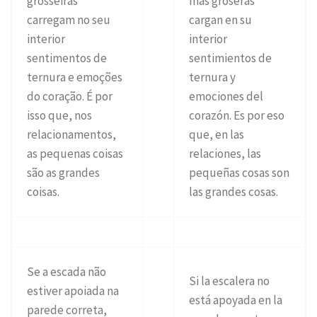
grosseiras
más groseras
carregam no seu
cargan en su
interior
interior
sentimentos de
sentimientos de
ternura e emoções
ternura y
do coração. É por
emociones del
isso que, nos
corazón. Es por eso
relacionamentos,
que, en las
as pequenas coisas
relaciones, las
são as grandes
pequeñas cosas son
coisas.
las grandes cosas.
Se a escada não
Si la escalera no
estiver apoiada na
está apoyada en la
parede correta,