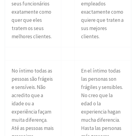
seus funcionários
empleados
exatamente como
exactamente como
quer que eles
quiere que traten a
tratem os seus
sus mejores
melhores clientes.
clientes.
No íntimo todas as
En el íntimo todas
pessoas são frágeis
las personas son
e sensíveis. Não
frágiles y sensibles.
acredito que a
No creo que la
idade ou a
edad o la
experiência façam
experiencia hagan
muita diferença.
mucha diferencia.
Até as pessoas mais
Hasta las personas