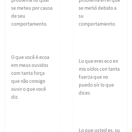
problema no qual
problema en el que
se meteu por causa
se metió debido a
de seu
su
comportamento.
comportamiento.
O que você é ecoa
Lo que eres eco en
em meus ouvidos
mis oídos con tanta
com tanta força
fuerza que no
que não consigo
puedo oír lo que
ouvir o que você
dices.
diz.
Lo que usted es, su