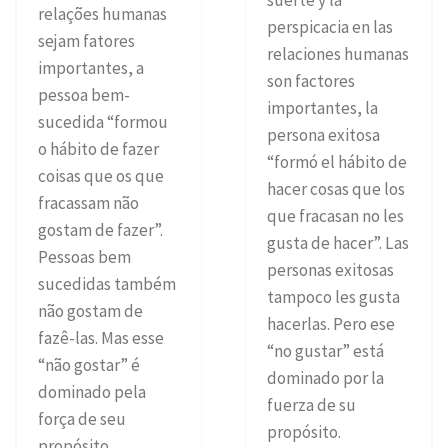
suerte y la
relações humanas
perspicacia en las
sejam fatores
relaciones humanas
importantes, a
son factores
pessoa bem-
importantes, la
sucedida “formou
persona exitosa
o hábito de fazer
“formó el hábito de
coisas que os que
hacer cosas que los
fracassam não
que fracasan no les
gostam de fazer”.
gusta de hacer”. Las
Pessoas bem
personas exitosas
sucedidas também
tampoco les gusta
não gostam de
hacerlas. Pero ese
fazê-las. Mas esse
“no gustar” está
“não gostar” é
dominado por la
dominado pela
fuerza de su
força de seu
propósito.
propósito.