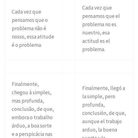
Cada vez que
Cada vez que
pensamos que el
pensamos que o
problema no es
problema não é
nuestro, esa
nosso, essa atitude
actitud es el
é o problema.
problema.
Finalmente,
Finalmente, llegó a
chegou à simples,
la simple, pero
mas profunda,
profunda,
conclusão, de que,
conclusión, de que,
embora o trabalho
aunque el trabajo
árduo, a boa sorte
arduo, la buena
e a perspicácia nas