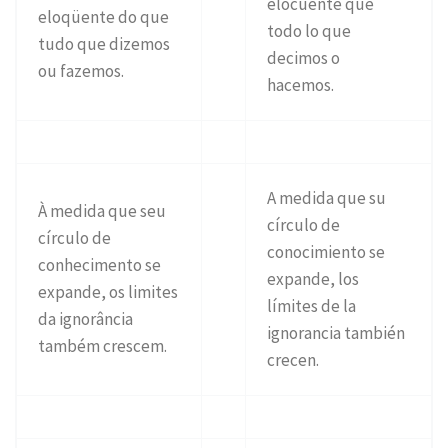
elocuente que
eloqüente do que
todo lo que
tudo que dizemos
decimos o
ou fazemos.
hacemos.
A medida que su
À medida que seu
círculo de
círculo de
conocimiento se
conhecimento se
expande, los
expande, os limites
límites de la
da ignorância
ignorancia también
também crescem.
crecen.