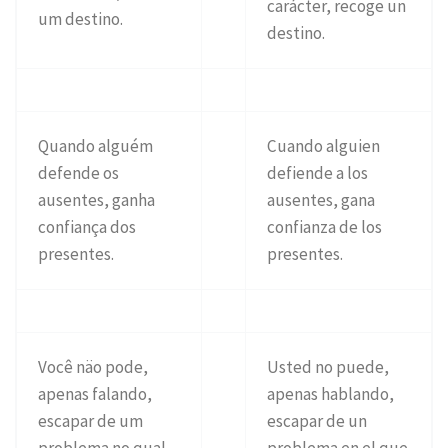
carácter, recoge un
um destino.
destino.
Quando alguém
Cuando alguien
defende os
defiende a los
ausentes, ganha
ausentes, gana
confiança dos
confianza de los
presentes.
presentes.
Você näo pode,
Usted no puede,
apenas falando,
apenas hablando,
escapar de um
escapar de un