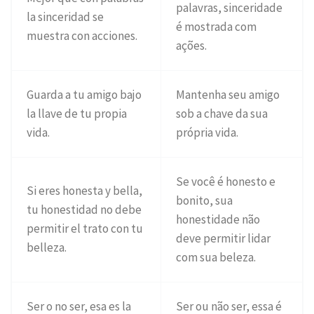
palavras, sinceridade
la sinceridad se
é mostrada com
muestra con acciones.
ações.
Guarda a tu amigo bajo
Mantenha seu amigo
la llave de tu propia
sob a chave da sua
vida.
própria vida.
Se você é honesto e
Si eres honesta y bella,
bonito, sua
tu honestidad no debe
honestidade não
permitir el trato con tu
deve permitir lidar
belleza.
com sua beleza.
Ser o no ser, esa es la
Ser ou não ser, essa é