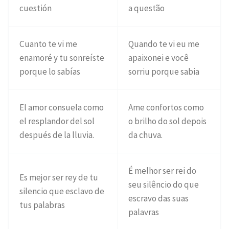
cuestión
a questão
Cuanto te vi me
Quando te vi eu me
enamoré y tu sonreíste
apaixonei e você
porque lo sabías
sorriu porque sabia
El amor consuela como
Ame confortos como
el resplandor del sol
o brilho do sol depois
después de la lluvia.
da chuva.
É melhor ser rei do
Es mejor ser rey de tu
seu silêncio do que
silencio que esclavo de
escravo das suas
tus palabras
palavras