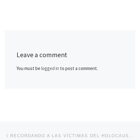
Leave a comment
You must be
logged in
to post a comment.
Post navigation
Previous post
RECORDANDO A LAS VÍCTIMAS DEL HOLOCAUSTO: FRASES EN PORTUGUÉS