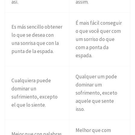
así.
assim.
É mais fácil conseguir
Es más sencillo obtener
o que você quer com
lo que se desea con
um sorriso do que
una sonrisa que con la
com a ponta da
punta de la espada.
espada.
Qualquer um pode
Cualquiera puede
dominar um
dominar un
sofrimento, exceto
sufrimiento, excepto
aquele que sente
el que lo siente.
isso.
Melhor que com
Mejor que con palabras