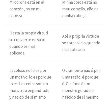
Mi corona está en el
Minha coroa está no
corazón, no en mi
meu coração, não na
cabeza
minha cabeça
Hasta la propia virtud
Até a própria virtude
se convierte en vicio
se torna vício quando
cuando es mal
mal aplicada.
aplicada.
El celoso no lo es por
O ciumento não é por
un motivo: lo es porque
uma razão: é porque
lo es. Los celos son un
é. O ciúme é um
monstruo engendrado
monstro gerado e
y nacido de sí mismo.
nascido de si mesmo.