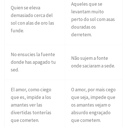
Aqueles que se
Quien se eleva
levantam muito
demasiado cerca del
perto do sol com asas
sol con alas de oro las
douradas os
funde.
derretem.
No ensucies la fuente
Não sujem a fonte
donde has apagado tu
onde saciaram a sede.
sed.
El amor, como ciego
O amor, por mais cego
que es, impide a los
que seja, impede que
amantes ver las
os amantes vejam o
divertidas tonterías
absurdo engraçado
que cometen.
que cometem.