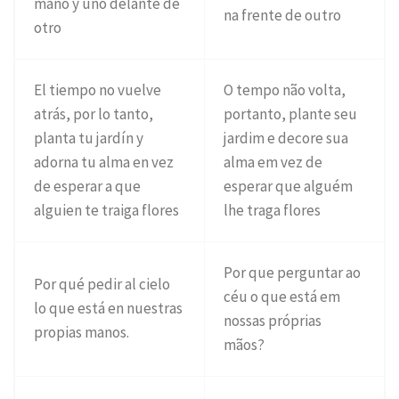
mano y uno delante de
na frente de outro
otro
El tiempo no vuelve
O tempo não volta,
atrás, por lo tanto,
portanto, plante seu
planta tu jardín y
jardim e decore sua
adorna tu alma en vez
alma em vez de
de esperar a que
esperar que alguém
alguien te traiga flores
lhe traga flores
Por que perguntar ao
Por qué pedir al cielo
céu o que está em
lo que está en nuestras
nossas próprias
propias manos.
mãos?