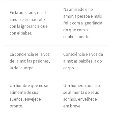
Na amizade e no
En la amistad y en el
amor, a pessoa é mais
amor se es más feliz
feliz com a ignorância
con la ignorancia que
do que com o
con el saber.
conhecimento.
La conciencia es la voz
Consciência é a voz da
del alma; las pasiones,
alma; as paixões, a do
la del cuerpo.
corpo.
Un hombre que no se
Um homem que não
alimenta de sus
se alimenta de seus
sueños, envejece
sonhos, envelhece
pronto.
em breve.