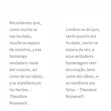
Recordemos que,
como mucho se
Lembre-se de que,
nos ha dado,
tanto quanto nos
mucho se espera
foi dado, muito se
de nosotros, y ese
espera de nós, e
homenaje
essa verdadeira
verdadero viene
homenagem vem
del corazón, así
do coração, bem
como de los labios,
como dos lábios, e
y se manifiesta en
se manifesta nos
los hechos. –
fatos. – Theodore
Theodore
Roosevelt
Roosevelt