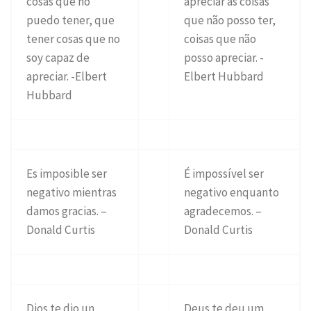
cosas que no
apreciar as coisas
puedo tener, que
que não posso ter,
tener cosas que no
coisas que não
soy capaz de
posso apreciar. -
apreciar. -Elbert
Elbert Hubbard
Hubbard
Es imposible ser
É impossível ser
negativo mientras
negativo enquanto
damos gracias. –
agradecemos. –
Donald Curtis
Donald Curtis
Dios te dio un
Deus te deu um