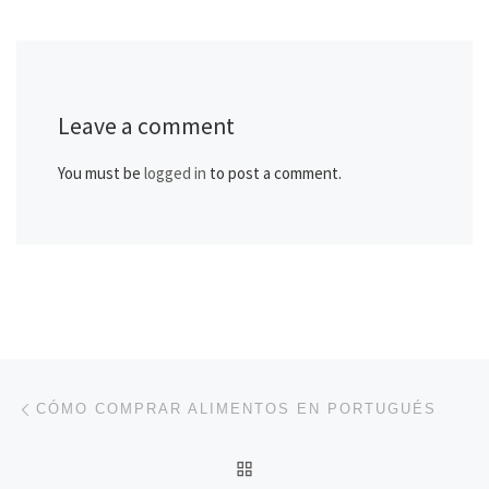
Leave a comment
You must be
logged in
to post a comment.
Post navigation
Previous post
CÓMO COMPRAR ALIMENTOS EN PORTUGUÉS
BACK TO POST LIST