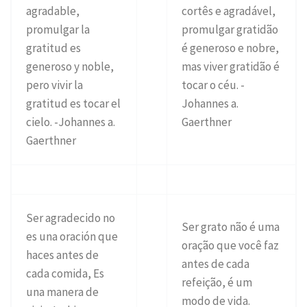
agradable,
cortês e agradável,
promulgar la
promulgar gratidão
gratitud es
é generoso e nobre,
generoso y noble,
mas viver gratidão é
pero vivir la
tocar o céu. -
gratitud es tocar el
Johannes a.
cielo. -Johannes a.
Gaerthner
Gaerthner
Ser agradecido no
Ser grato não é uma
es una oración que
oração que você faz
haces antes de
antes de cada
cada comida, Es
refeição, é um
una manera de
modo de vida.