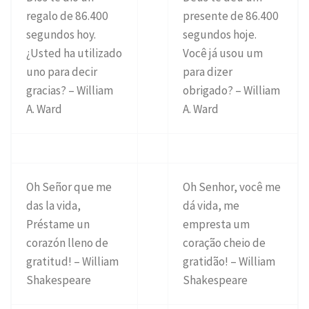
regalo de 86.400
presente de 86.400
segundos hoy.
segundos hoje.
¿Usted ha utilizado
Você já usou um
uno para decir
para dizer
gracias? – William
obrigado? – William
A. Ward
A. Ward
Oh Señor que me
Oh Senhor, você me
das la vida,
dá vida, me
Préstame un
empresta um
corazón lleno de
coração cheio de
gratitud! – William
gratidão! – William
Shakespeare
Shakespeare