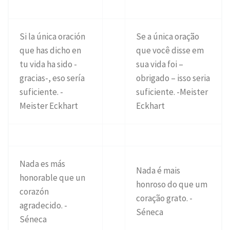
Si la única oración
Se a única oração
que has dicho en
que você disse em
tu vida ha sido -
sua vida foi –
gracias-, eso sería
obrigado – isso seria
suficiente. -
suficiente. -Meister
Meister Eckhart
Eckhart
Nada es más
Nada é mais
honorable que un
honroso do que um
corazón
coração grato. -
agradecido. -
Séneca
Séneca