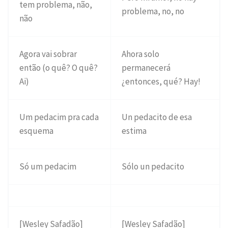
tem problema, não,
problema, no, no
não
Agora vai sobrar
Ahora solo
então (o quê? O quê?
permanecerá
Ai)
¿entonces, qué? Hay!
Um pedacim pra cada
Un pedacito de esa
esquema
estima
Só um pedacim
Sólo un pedacito
[Wesley Safadão]
[Wesley Safadão]