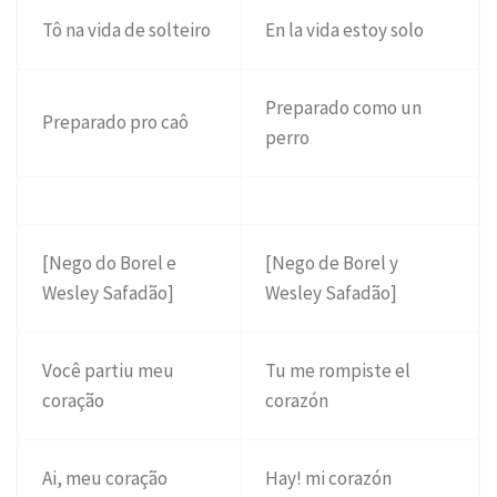
Tô na vida de solteiro
En la vida estoy solo
Preparado como un
Preparado pro caô
perro
[Nego do Borel e
[Nego de Borel y
Wesley Safadão]
Wesley Safadão]
Você partiu meu
Tu me rompiste el
coração
corazón
Ai, meu coração
Hay! mi corazón