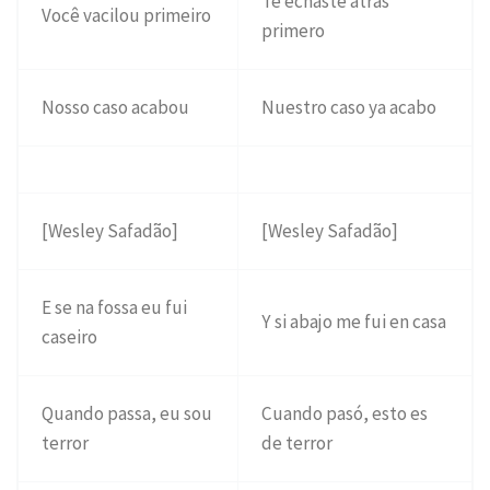
Te echaste atrás
Você vacilou primeiro
primero
Nosso caso acabou
Nuestro caso ya acabo
[Wesley Safadão]
[Wesley Safadão]
E se na fossa eu fui
Y si abajo me fui en casa
caseiro
Quando passa, eu sou
Cuando pasó, esto es
terror
de terror