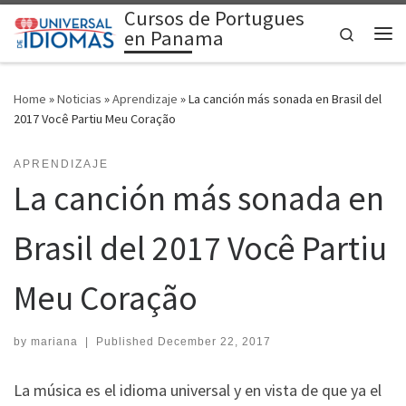
Cursos de Portugues
Skip to content
Search
en Panama
Me
Home
»
Noticias
»
Aprendizaje
»
La canción más sonada en Brasil del
2017 Você Partiu Meu Coração
APRENDIZAJE
La canción más sonada en
Brasil del 2017 Você Partiu
Meu Coração
by
mariana
|
Published
December 22, 2017
La música es el idioma universal y en vista de que ya el