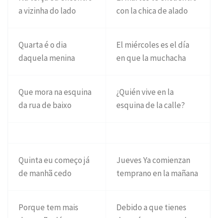
a vizinha do lado
con la chica de alado
Quarta é o dia
El miércoles es el día
daquela menina
en que la muchacha
Que mora na esquina
¿Quién vive en la
da rua de baixo
esquina de la calle?
Quinta eu começo já
Jueves Ya comienzan
de manhã cedo
temprano en la mañana
Porque tem mais
Debido a que tienes