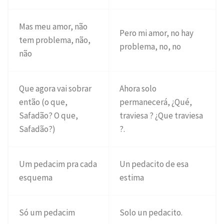
Mas meu amor, não
Pero mi amor, no hay
tem problema, não,
problema, no, no
não
Que agora vai sobrar
Ahora solo
então (o que,
permanecerá, ¿Qué,
Safadão? O que,
traviesa ? ¿Que traviesa
Safadão?)
?.
Um pedacim pra cada
Un pedacito de esa
esquema
estima
Só um pedacim
Solo un pedacito.