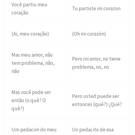
Você partiu meu
Tu partiste mi corazon
coração
(Ai, meu coração)
(Oh mi corazón)
Mas meu amor, não
Pero mi amor, no tiene
tem problema, não,
problema, no, no
não
Mas você pode ser
Pero usted puede ser
então (o quê? O
entonces (qué?) ¿Qué?
quê?)
Um pedacim do meu
Un pedacito de esa