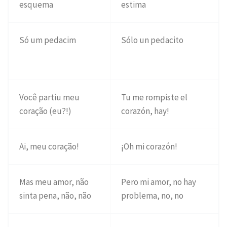
esquema
estima
Só um pedacim
Sólo un pedacito
Você partiu meu
Tu me rompiste el
coração (eu?!)
corazón, hay!
Ai, meu coração!
¡Oh mi corazón!
Mas meu amor, não
Pero mi amor, no hay
sinta pena, não, não
problema, no, no