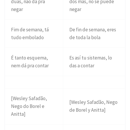
duas, não dá pra
dos más, no se puede
negar
negar
Fim de semana, tá
De fin de semana, eres
tudo embolado
de toda la bola
É tanto esquema,
Es así tu sistemas, lo
nem dá pra contar
das a contar
[Wesley Safadão,
[Wesley Safadão, Nego
Nego do Borel e
de Borel y Anitta]
Anitta]