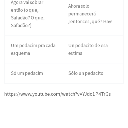
Agora vai sobrar
Ahora solo
então (o que,
permanecerá
Safadão? O que,
¿entonces, qué? Hay!
Safadão?)
Um pedacim pra cada
Un pedacito de esa
esquema
estima
Só um pedacim
Sólo un pedacito
https://www.youtube.com/watch?v=YJdo1P4TrGs