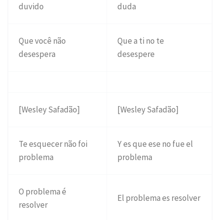
duvido
duda
Que você não
Que a ti no te
desespera
desespere
[Wesley Safadão]
[Wesley Safadão]
Te esquecer não foi
Y es que ese no fue el
problema
problema
O problema é
El problema es resolver
resolver