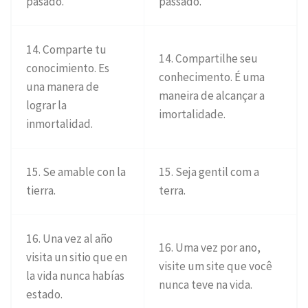
pasado.
passado.
14. Comparte tu
14. Compartilhe seu
conocimiento. Es
conhecimento. É uma
una manera de
maneira de alcançar a
lograr la
imortalidade.
inmortalidad.
15. Se amable con la
15. Seja gentil com a
tierra.
terra.
16. Una vez al año
16. Uma vez por ano,
visita un sitio que en
visite um site que você
la vida nunca habías
nunca teve na vida.
estado.