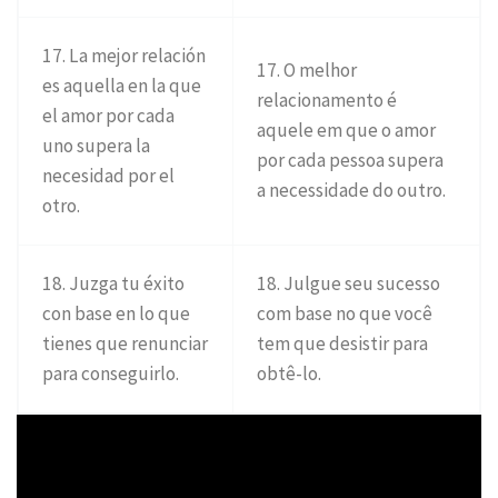
17. La mejor relación
17. O melhor
es aquella en la que
relacionamento é
el amor por cada
aquele em que o amor
uno supera la
por cada pessoa supera
necesidad por el
a necessidade do outro.
otro.
18. Juzga tu éxito
18. Julgue seu sucesso
con base en lo que
com base no que você
tienes que renunciar
tem que desistir para
para conseguirlo.
obtê-lo.