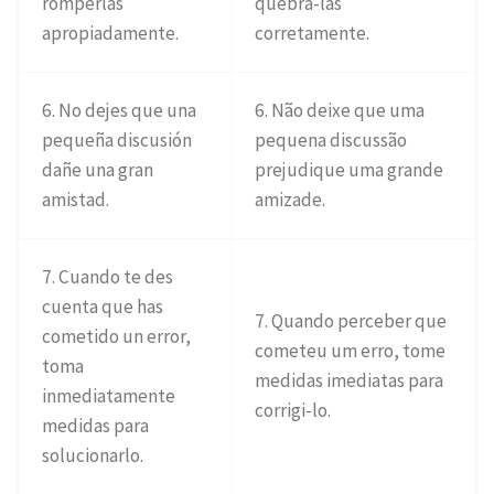
romperlas
quebrá-las
apropiadamente.
corretamente.
6. No dejes que una
6. Não deixe que uma
pequeña discusión
pequena discussão
dañe una gran
prejudique uma grande
amistad.
amizade.
7. Cuando te des
cuenta que has
7. Quando perceber que
cometido un error,
cometeu um erro, tome
toma
medidas imediatas para
inmediatamente
corrigi-lo.
medidas para
solucionarlo.