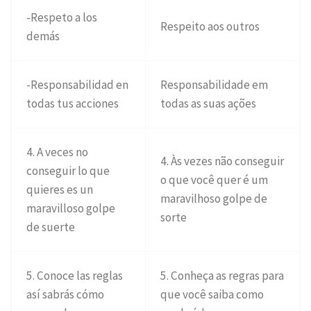
-Respeto a los
Respeito aos outros
demás
-Responsabilidad en
Responsabilidade em
todas tus acciones
todas as suas ações
4. A veces no
4. Às vezes não conseguir
conseguir lo que
o que você quer é um
quieres es un
maravilhoso golpe de
maravilloso golpe
sorte
de suerte
5. Conoce las reglas
5. Conheça as regras para
así sabrás cómo
que você saiba como