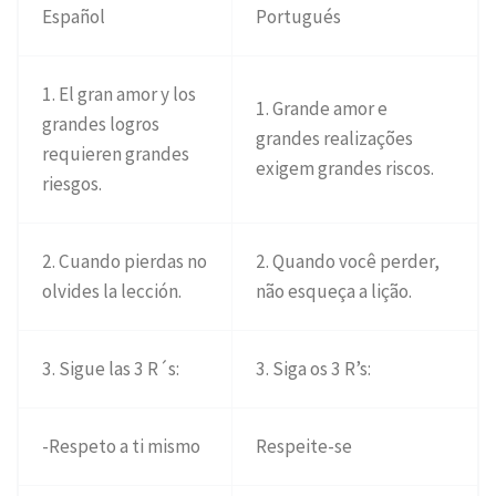
Español
Portugués
1. El gran amor y los
1. Grande amor e
grandes logros
grandes realizações
requieren grandes
exigem grandes riscos.
riesgos.
2. Cuando pierdas no
2. Quando você perder,
olvides la lección.
não esqueça a lição.
3. Sigue las 3 R´s:
3. Siga os 3 R’s:
-Respeto a ti mismo
Respeite-se