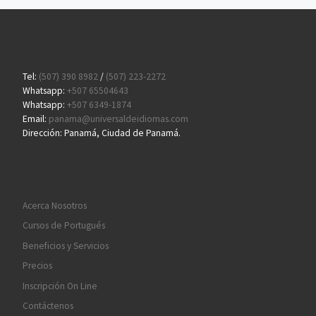
Tel:
(507) 390 8982
/
(507) 223-2272
Whatsapp:
+507 65504643
Whatsapp:
+507 6349-1874
Email:
panama@universaldeidiomas.com
Dirección: Panamá, Ciudad de Panamá.
Acerca Nosotros
Cursos de Portugués
Beneficios y Servicios
Precios
Inscripción On Line
Contáctenos