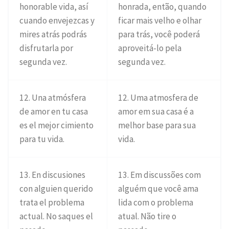
honorable vida, así
honrada, então, quando
cuando envejezcas y
ficar mais velho e olhar
mires atrás podrás
para trás, você poderá
disfrutarla por
aproveitá-lo pela
segunda vez.
segunda vez.
12. Una atmósfera
12. Uma atmosfera de
de amor en tu casa
amor em sua casa é a
es el mejor cimiento
melhor base para sua
para tu vida.
vida.
13. En discusiones
13. Em discussões com
con alguien querido
alguém que você ama
trata el problema
lida com o problema
actual. No saques el
atual. Não tire o