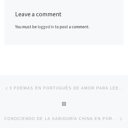
Leave a comment
You must be
logged in
to post a comment.
Post navigation
Previous post
3 POEMAS EN PORTUGUÉS DE AMOR PARA LEER Y COMPARTIR
BACK TO POST LIST
Ne
CONOCIENDO DE LA SABIDURÍA CHINA EN PORTUGUÉS (PROVERBIOS CHINOS)