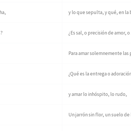
ha,
y lo que sepulta, y qué, en la 
a?
¿Es sal, o precisión de amor, 
Para amar solemnemente las p
¿Qué es la entrega o adoració
y amar lo inhóspito, lo rudo,
Un jarrón sin flor, un suelo de 