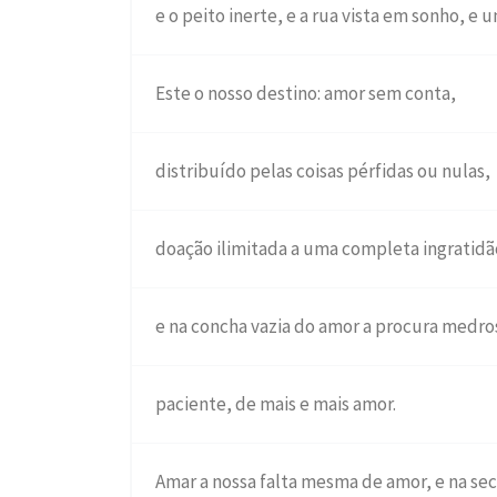
e o peito inerte, e a rua vista em sonho, e 
Este o nosso destino: amor sem conta,
distribuído pelas coisas pérfidas ou nulas,
doação ilimitada a uma completa ingratidã
e na concha vazia do amor a procura medro
paciente, de mais e mais amor.
Amar a nossa falta mesma de amor, e na se