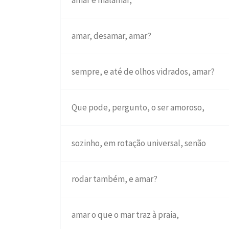
amar e malamar,
amar, desamar, amar?
sempre, e até de olhos vidrados, amar?
Que pode, pergunto, o ser amoroso,
sozinho, em rotação universal, senão
rodar também, e amar?
amar o que o mar traz à praia,