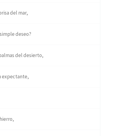
brisa del mar,
o simple deseo?
almas del desierto,
n expectante,
hierro,