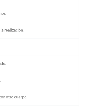
mor.
a realización.
ndo.
.
con otro cuerpo.