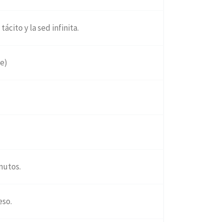
ácito y la sed infinita.
e)
nutos.
eso.