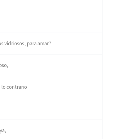
os vidriosos, para amar?
oso,
 lo contrario
ya,