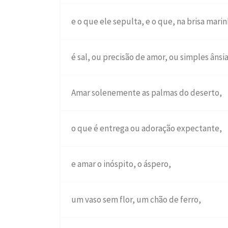
e o que ele sepulta, e o que, na brisa marin
é sal, ou precisão de amor, ou simples ânsi
Amar solenemente as palmas do deserto,
o que é entrega ou adoração expectante,
e amar o inóspito, o áspero,
um vaso sem flor, um chão de ferro,