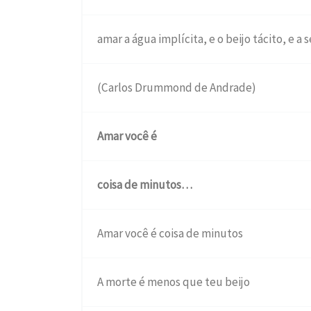
amar a água implícita, e o beijo tácito, e a s
(Carlos Drummond de Andrade)
Amar você é
coisa de minutos…
Amar você é coisa de minutos
A morte é menos que teu beijo