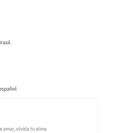
asil.
español:
de amar, olvida tu alma.