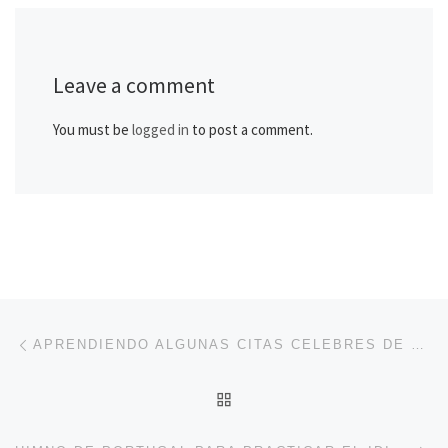
Leave a comment
You must be
logged in
to post a comment.
Post navigation
Previous post
APRENDIENDO ALGUNAS CITAS CELEBRES DE NIETZSCHE EN PORTUGUÉS
BACK TO POST LIST
Ne