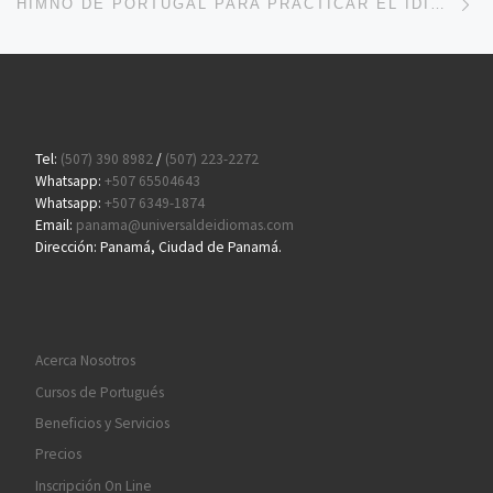
HIMNO DE PORTUGAL PARA PRACTICAR EL IDIOMA
Tel:
(507) 390 8982
/
(507) 223-2272
Whatsapp:
+507 65504643
Whatsapp:
+507 6349-1874
Email:
panama@universaldeidiomas.com
Dirección: Panamá, Ciudad de Panamá.
Acerca Nosotros
Cursos de Portugués
Beneficios y Servicios
Precios
Inscripción On Line