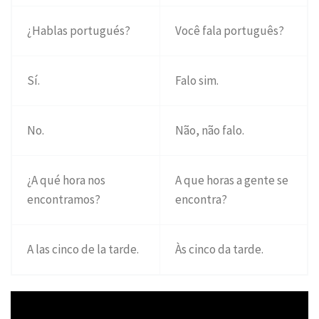
¿Hablas portugués?
Você fala português?
Sí.
Falo sim.
No.
Não, não falo.
¿A qué hora nos
A que horas a gente se
encontramos?
encontra?
A las cinco de la tarde.
Às cinco da tarde.