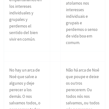
atolamos nos
los intereses
interesses
individuales y
individuais e
grupales y
grupais e
perdemos el
perdemos o senso
sentido del bien
de vida boa em
vivir en común.
comum.
No hay un arca de
Não há arca de Noé
Noé que salve a
que poupe e deixe
algunos y deje
os outros
perecer a los
perecerem. Ou
demás. O nos
todos nós nos
salvamos todos, o
salvamos, ou todos