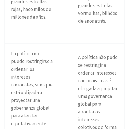
grandes estrellas
grandes estrelas
rojas, hace miles de
vermelhas, bilhões
millones de años.
de anos atrás.
La política no
A política não pode
puede restringirse a
se restringir a
ordenar los
ordenar interesses
intereses
nacionais, mas é
nacionales, sino que
obrigada a projetar
está obligada a
uma governança
proyectar una
global para
gobernanza global
abordar os
para atender
interesses
equitativamente
coletivos de forma