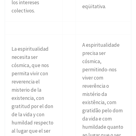
los intereses
eqüitativa.
colectivos.
A espiritualidade
La espiritualidad
precisa ser
necesita ser
cósmica,
cósmica, que nos
permitindo-nos
permita vivir con
viver com
reverencia el
reverência o
misterio de la
mistério da
existencia, con
existência, com
gratitud por el don
gratidão pelo dom
de la vida y con
da vida e com
humildad respecto
humildade quanto
al lugar que el ser
ao lugar que o ser