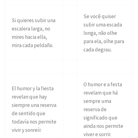
Se você quiser
Si quieres subir una
subir uma escada
escalera larga, no
longa, não olhe
mires hacia ella,
para ela, olhe para
mira cada peldaño.
cada degrau.
O humor e a festa
El humor y la fiesta
revelam que há
revelan que hay
sempre uma
siempre una reserva
reserva de
de sentido que
significado que
todavía nos permite
ainda nos permite
vivir y sonreír.
viver e sorrir.