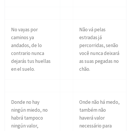
No vayas por
Não vá pelas
caminos ya
estradas já
andados, de lo
percorridas, senão
contrario nunca
você nunca deixará
dejarás tus huellas
as suas pegadas no
en el suelo.
chão.
Donde no hay
Onde não há medo,
ningún miedo, no
também não
habrá tampoco
haverá valor
ningún valor,
necessário para