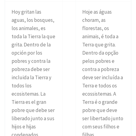
Hoy gritan las
Hoje as águas
aguas, los bosques,
choram, as
los animales, es
florestas, os
toda la Tierra la que
animais, é toda a
grita. Dentro de la
Terra que grita.
opción por los
Dentro da opção
pobres y contra la
pelos pobres e
pobreza debe ser
contra a pobreza
incluida la Tierra y
deve ser incluída a
todos los
Terra e todos os
ecosistemas. La
ecossistemas. A
Tierra es el gran
Terra é o grande
pobre que debe ser
pobre que deve
liberado junto a sus
ser libertado junto
hijos e hijas
com seus filhos e
condenados.
filhas