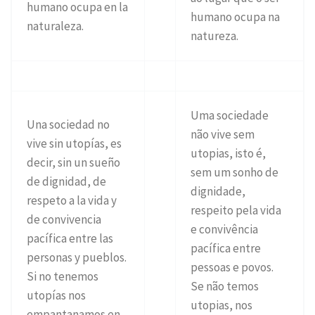
humano ocupa en la
humano ocupa na
naturaleza.
natureza.
Uma sociedade
Una sociedad no
não vive sem
vive sin utopías, es
utopias, isto é,
decir, sin un sueño
sem um sonho de
de dignidad, de
dignidade,
respeto a la vida y
respeito pela vida
de convivencia
e convivência
pacífica entre las
pacífica entre
personas y pueblos.
pessoas e povos.
Si no tenemos
Se não temos
utopías nos
utopias, nos
empantanamos en