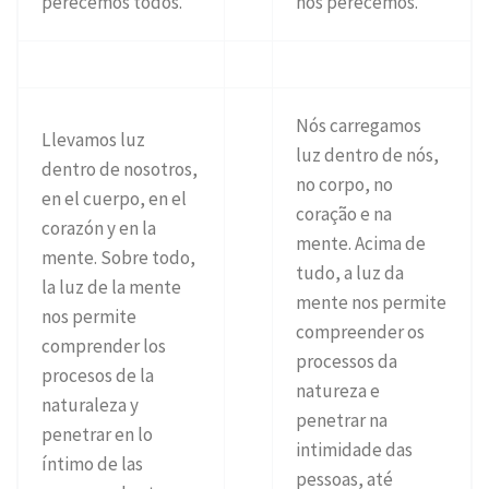
perecemos todos.
nós perecemos.
Nós carregamos
Llevamos luz
luz dentro de nós,
dentro de nosotros,
no corpo, no
en el cuerpo, en el
coração e na
corazón y en la
mente. Acima de
mente. Sobre todo,
tudo, a luz da
la luz de la mente
mente nos permite
nos permite
compreender os
comprender los
processos da
procesos de la
natureza e
naturaleza y
penetrar na
penetrar en lo
intimidade das
íntimo de las
pessoas, até