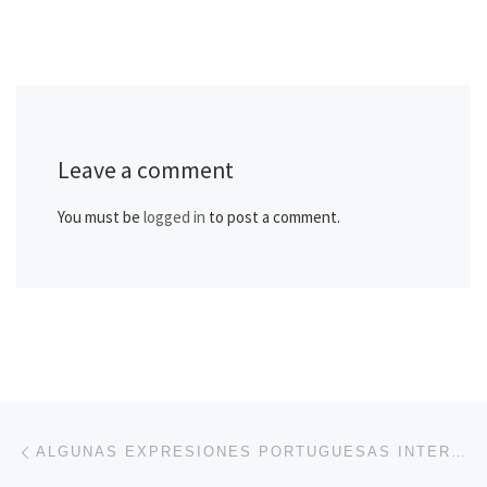
Leave a comment
You must be
logged in
to post a comment.
Post navigation
Previous post
ALGUNAS EXPRESIONES PORTUGUESAS INTERESANTES