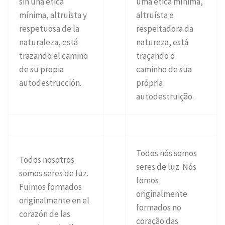
sin una ética
uma ética mínima,
mínima, altruista y
altruísta e
respetuosa de la
respeitadora da
naturaleza, está
natureza, está
trazando el camino
traçando o
de su propia
caminho de sua
autodestrucción.
própria
autodestruição.
Todos nós somos
Todos nosotros
seres de luz. Nós
somos seres de luz.
fomos
Fuimos formados
originalmente
originalmente en el
formados no
corazón de las
coração das