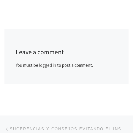
Leave a comment
You must be
logged in
to post a comment.
Post navigation
Previous post
SUGERENCIAS Y CONSEJOS EVITANDO EL INSOMNIO EN PORTUGUÉS