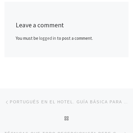
Leave a comment
You must be
logged in
to post a comment.
Post navigation
Previous post
PORTUGUÉS EN EL HOTEL. GUÍA BÁSICA PARA HACER UNA RESERVACIÓN Y PREGUNTAS DURANTE LA ESTADÍA
BACK TO POST LIST
Ne