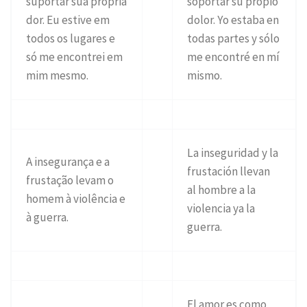
suportar sua própria
soportar su propio
dor. Eu estive em
dolor. Yo estaba en
todos os lugares e
todas partes y sólo
só me encontrei em
me encontré en mí
mim mesmo.
mismo.
La inseguridad y la
A insegurança e a
frustación llevan
frustação levam o
al hombre a la
homem à violência e
violencia ya la
à guerra.
guerra.
El amor es como