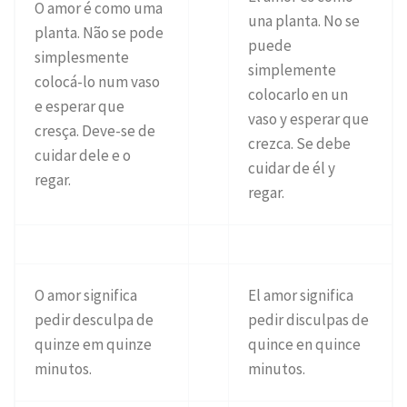
O amor é como uma
una planta. No se
planta. Não se pode
puede
simplesmente
simplemente
colocá-lo num vaso
colocarlo en un
e esperar que
vaso y esperar que
cresça. Deve-se de
crezca. Se debe
cuidar dele e o
cuidar de él y
regar.
regar.
O amor significa
El amor significa
pedir desculpa de
pedir disculpas de
quinze em quinze
quince en quince
minutos.
minutos.