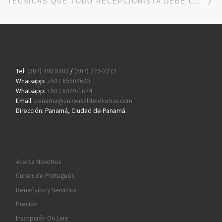
TÉCNICAS QUE TODO RECEPCIONISTA DEBE CONOCER EN EL IDIOMA PORTUGUÉS
Tel:
(507) 390 8982
/
(507) 223-2272
Whatsapp:
+507 65504643
Whatsapp:
+507 6349-1874
Email:
panama@universaldeidiomas.com
Dirección: Panamá, Ciudad de Panamá.
Acerca Nosotros
Cursos de Portugués
Beneficios y Servicios
Precios
Inscripción On Line