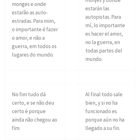
monges e onde
estarán las
estarão as auto-
autopistas. Para
estradas. Para mim,
mí, lo importante
o importante é fazer
es hacer el amor,
o amor, e não a
no la guerra, en
guerra, em todos os
todas partes del
lugares do mundo.
mundo.
No fim tudo dá
Al final todo sale
certo, e se não deu
bien, y si no ha
certo é porque
funcionado es
ainda não chegou ao
porque aún no ha
fim.
llegado a su fin.