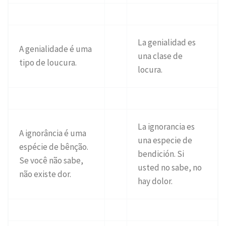
La genialidad es
A genialidade é uma
una clase de
tipo de loucura.
locura.
La ignorancia es
A ignorância é uma
una especie de
espécie de bênção.
bendición. Si
Se você não sabe,
usted no sabe, no
não existe dor.
hay dolor.