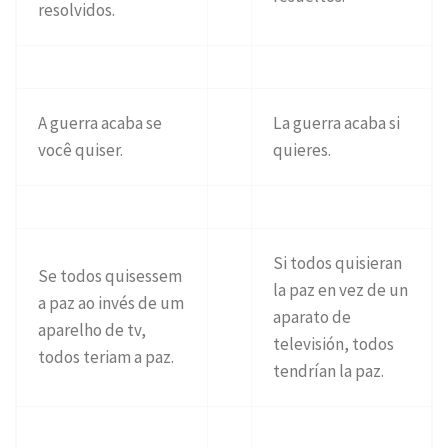
resolvidos.
A guerra acaba se
La guerra acaba si
você quiser.
quieres.
Si todos quisieran
Se todos quisessem
la paz en vez de un
a paz ao invés de um
aparato de
aparelho de tv,
televisión, todos
todos teriam a paz.
tendrían la paz.