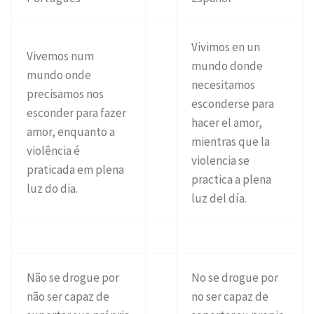
Vivimos en un
Vivemos num
mundo donde
mundo onde
necesitamos
precisamos nos
esconderse para
esconder para fazer
hacer el amor,
amor, enquanto a
mientras que la
violência é
violencia se
praticada em plena
practica a plena
luz do dia.
luz del día.
Não se drogue por
No se drogue por
não ser capaz de
no ser capaz de