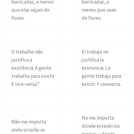
barricadas, a menos
barricadas, a
que elas sejam de
menos que sean
flores.
de flores.
O trabalho não
El trabajo no
justifica a
justifica la
existência. A gente
existencia. La
trabalha para existir.
gente trabaja para
E vice-versa.”
existir. Y viceversa.
No me importa
Não me importa
dónde estarán los
onde estarão os
monjes y dónde