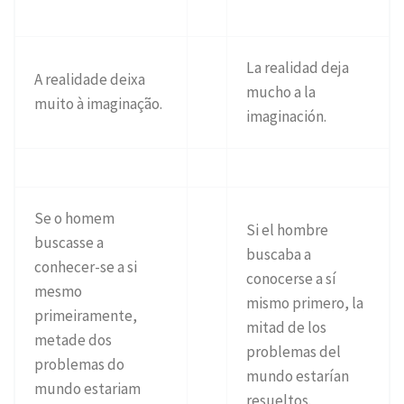
La realidad deja
A realidade deixa
mucho a la
muito à imaginação.
imaginación.
Se o homem
Si el hombre
buscasse a
buscaba a
conhecer-se a si
conocerse a sí
mesmo
mismo primero, la
primeiramente,
mitad de los
metade dos
problemas del
problemas do
mundo estarían
mundo estariam
resueltos.