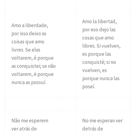
Amo la libertad,
Amo a liberdade,
por eso dejo las
por isso deixo as
cosas que amo
coisas que amo
libres. Si vuelven,
livres. Se elas
es porque las
voltarem, é porque
conquisté; si no
as conquistei; se não
vuelven, es
voltarem, é porque
porque nunca las
nunca as possuí.
poseí.
Não me esperem
No me esperan ver
ver atrás de
detrás de