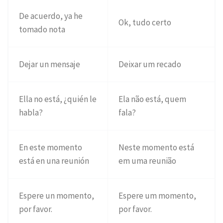
De acuerdo, ya he
Ok, tudo certo
tomado nota
Dejar un mensaje
Deixar um recado
Ella no está, ¿quién le
Ela não está, quem
habla?
fala?
En este momento
Neste momento está
está en una reunión
em uma reunião
Espere un momento,
Espere um momento,
por favor.
por favor.