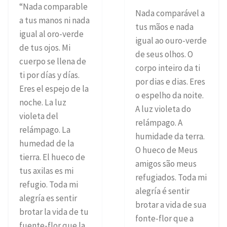
“Nada comparable
Nada comparável a
a tus manos ni nada
tus mãos e nada
igual al oro-verde
igual ao ouro-verde
de tus ojos. Mi
de seus olhos. O
cuerpo se llena de
corpo inteiro da ti
ti por días y días.
por dias e dias. Eres
Eres el espejo de la
o espelho da noite.
noche. La luz
A luz violeta do
violeta del
relámpago. A
relámpago. La
humidade da terra.
humedad de la
O hueco de Meus
tierra. El hueco de
amigos são meus
tus axilas es mi
refugiados. Toda mi
refugio. Toda mi
alegría é sentir
alegría es sentir
brotar a vida de sua
brotar la vida de tu
fonte-flor que a
fuente-flor que la