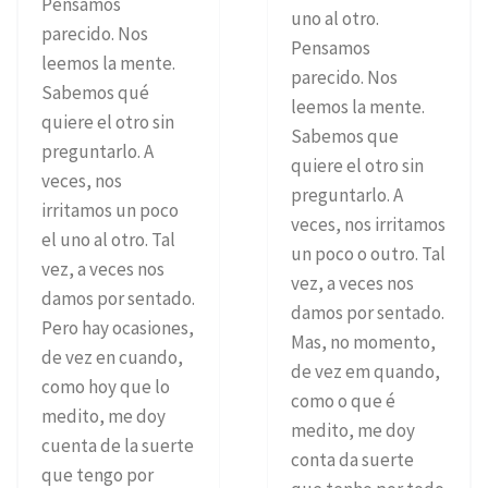
Pensamos
uno al otro.
parecido. Nos
Pensamos
leemos la mente.
parecido. Nos
Sabemos qué
leemos la mente.
quiere el otro sin
Sabemos que
preguntarlo. A
quiere el otro sin
veces, nos
preguntarlo. A
irritamos un poco
veces, nos irritamos
el uno al otro. Tal
un poco o outro. Tal
vez, a veces nos
vez, a veces nos
damos por sentado.
damos por sentado.
Pero hay ocasiones,
Mas, no momento,
de vez en cuando,
de vez em quando,
como hoy que lo
como o que é
medito, me doy
medito, me doy
cuenta de la suerte
conta da suerte
que tengo por