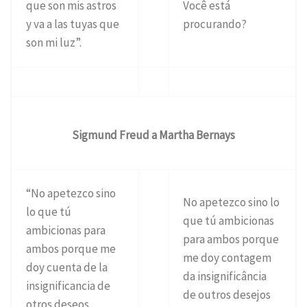
que son mis astros
Você está
y va a las tuyas que
procurando?
son mi luz”.
Sigmund Freud a Martha Bernays
“No apetezco sino
No apetezco sino lo
lo que tú
que tú ambicionas
ambicionas para
para ambos porque
ambos porque me
me doy contagem
doy cuenta de la
da insignificância
insignificancia de
de outros desejos
otros deseos