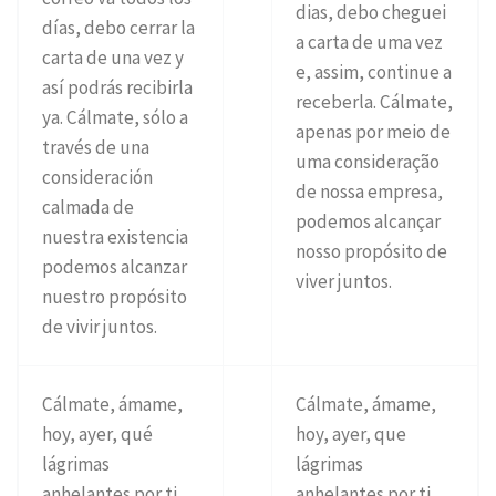
dias, debo cheguei
días, debo cerrar la
a carta de uma vez
carta de una vez y
e, assim, continue a
así podrás recibirla
receberla. Cálmate,
ya. Cálmate, sólo a
apenas por meio de
través de una
uma consideração
consideración
de nossa empresa,
calmada de
podemos alcançar
nuestra existencia
nosso propósito de
podemos alcanzar
viver juntos.
nuestro propósito
de vivir juntos.
Cálmate, ámame,
Cálmate, ámame,
hoy, ayer, qué
hoy, ayer, que
lágrimas
lágrimas
anhelantes por ti,
anhelantes por ti,