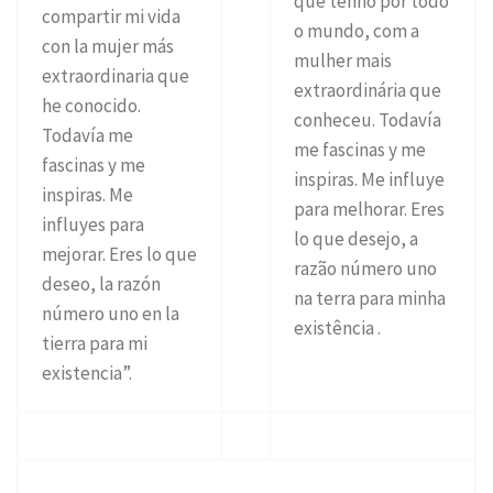
que tenho por todo
compartir mi vida
o mundo, com a
con la mujer más
mulher mais
extraordinaria que
extraordinária que
he conocido.
conheceu. Todavía
Todavía me
me fascinas y me
fascinas y me
inspiras. Me influye
inspiras. Me
para melhorar. Eres
influyes para
lo que desejo, a
mejorar. Eres lo que
razão número uno
deseo, la razón
na terra para minha
número uno en la
existência .
tierra para mi
existencia”.