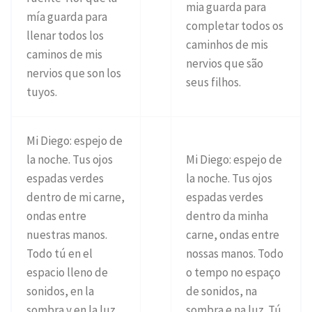
mia guarda para
mía guarda para
completar todos os
llenar todos los
caminhos de mis
caminos de mis
nervios que são
nervios que son los
seus filhos.
tuyos.
Mi Diego: espejo de
la noche. Tus ojos
Mi Diego: espejo de
espadas verdes
la noche. Tus ojos
dentro de mi carne,
espadas verdes
ondas entre
dentro da minha
nuestras manos.
carne, ondas entre
Todo tú en el
nossas manos. Todo
espacio lleno de
o tempo no espaço
sonidos, en la
de sonidos, na
sombra y en la luz.
sombra e na luz. Tú