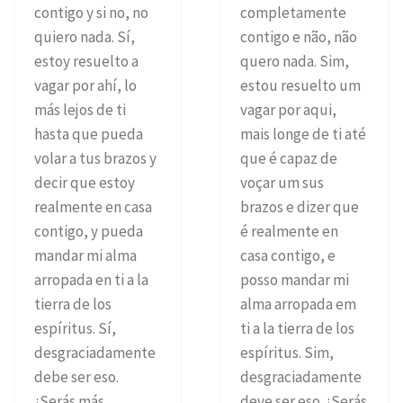
contigo y si no, no
completamente
quiero nada. Sí,
contigo e não, não
estoy resuelto a
quero nada. Sim,
vagar por ahí, lo
estou resuelto um
más lejos de ti
vagar por aqui,
hasta que pueda
mais longe de ti até
volar a tus brazos y
que é capaz de
decir que estoy
voçar um sus
realmente en casa
brazos e dizer que
contigo, y pueda
é realmente en
mandar mi alma
casa contigo, e
arropada en ti a la
posso mandar mi
tierra de los
alma arropada em
espíritus. Sí,
ti a la tierra de los
desgraciadamente
espíritus. Sim,
debe ser eso.
desgraciadamente
¿Serás más
deve ser eso. ¿Serás