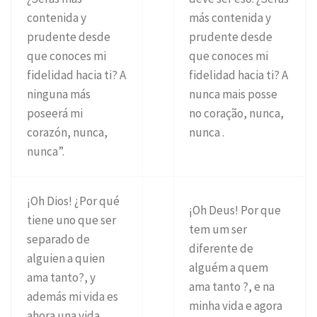
contenida y
más contenida y
prudente desde
prudente desde
que conoces mi
que conoces mi
fidelidad hacia ti? A
fidelidad hacia ti? A
ninguna más
nunca mais posse
poseerá mi
no coração, nunca,
corazón, nunca,
nunca .
nunca”.
¡Oh Dios! ¿Por qué
¡Oh Deus! Por que
tiene uno que ser
tem um ser
separado de
diferente de
alguien a quien
alguém a quem
ama tanto?, y
ama tanto ?, e na
además mi vida es
minha vida e agora
ahora una vida