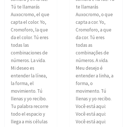
Tú te llamarás
te llamarás
Auxocromo, el que
Auxocromo, o que
capta el color. Yo,
capta a cor. Yo,
Cromoforo, la que
Cromoforo, a que
da el color. Tú eres
da cor. Tú eres
todas las
todas as
combinaciones de
combinações de
números. La vida.
números. A vida.
Mi deseo es
Meu desejo é
entender la línea,
entender a linha, a
la forma, el
forma, o
movimiento. Tú
movimento. Tú
llenas y yo recibo.
llenas y yo recibo.
Tu palabra recorre
Você está aqui:
todo el espacio y
Você está aqui:
llega a mis células
Você está aqui: