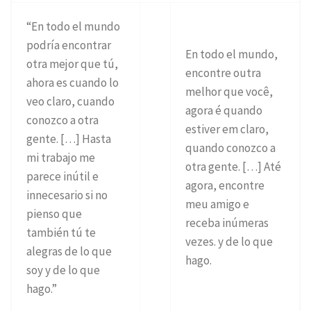
“En todo el mundo
podría encontrar
En todo el mundo,
otra mejor que tú,
encontre outra
ahora es cuando lo
melhor que você,
veo claro, cuando
agora é quando
conozco a otra
estiver em claro,
gente. […] Hasta
quando conozco a
mi trabajo me
otra gente. […] Até
parece inútil e
agora, encontre
innecesario si no
meu amigo e
pienso que
receba inúmeras
también tú te
vezes. y de lo que
alegras de lo que
hago.
soy y de lo que
hago.”