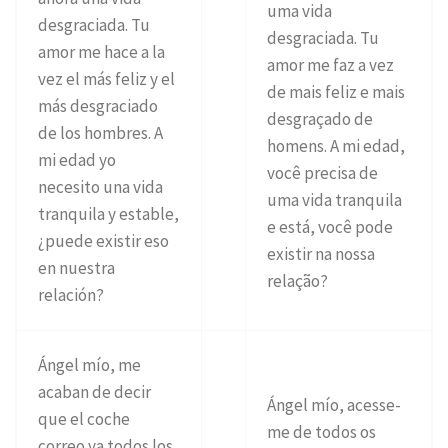
uma vida
desgraciada. Tu
desgraciada. Tu
amor me hace a la
amor me faz a vez
vez el más feliz y el
de mais feliz e mais
más desgraciado
desgraçado de
de los hombres. A
homens. A mi edad,
mi edad yo
você precisa de
necesito una vida
uma vida tranquila
tranquila y estable,
e está, você pode
¿puede existir eso
existir na nossa
en nuestra
relação?
relación?
Ángel mío, me
acaban de decir
Ángel mío, acesse-
que el coche
me de todos os
correo va todos los