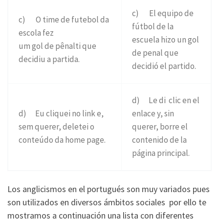
c) El equipo de
c) O time de futebol da
fútbol de la
escola fez
escuela hizo un gol
um gol de pênalti que
de penal que
decidiu a partida.
decidió el partido.
d) Le di clic en el
d) Eu cliquei no link e,
enlace y, sin
sem querer, deletei o
querer, borre el
conteúdo da home page.
contenido de la
página principal.
Los anglicismos en el portugués son muy variados pues
son utilizados en diversos ámbitos sociales por ello te
mostramos a continuación una lista con diferentes