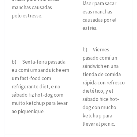
láser para sacar
manchas causadas
esas manchas
pelo estresse.
causadas por el
estrés.
b) Viernes
pasado comí un
b) Sexta-feira passada
sándwich en una
eu comi um sanduíche em
tienda de comida
um fast-food com
rápida con refresco
refrigerante diet, e no
dietético, y el
sábado fiz hot-dog com
sábado hice hot-
muito ketchup para levar
dog con mucho
ao piquenique.
ketchup para
llevar al picnic.