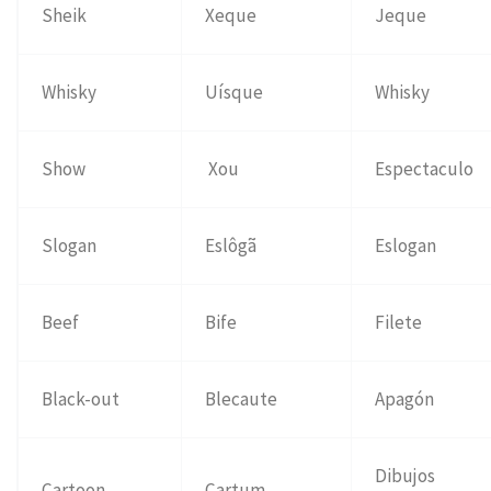
Sheik
Xeque
Jeque
Whisky
Uísque
Whisky
Show
Xou
Espectaculo
Slogan
Eslôgã
Eslogan
Beef
Bife
Filete
Black-out
Blecaute
Apagón
Dibujos
Cartoon
Cartum