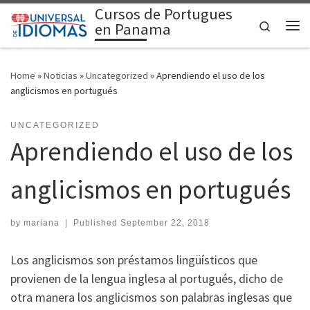
Cursos de Portugues
Skip to content
Search
en Panama
Me
Home
»
Noticias
»
Uncategorized
»
Aprendiendo el uso de los
anglicismos en portugués
UNCATEGORIZED
Aprendiendo el uso de los
anglicismos en portugués
by
mariana
|
Published
September 22, 2018
Los anglicismos son préstamos lingüísticos que
provienen de la lengua inglesa al portugués, dicho de
otra manera los anglicismos son palabras inglesas que