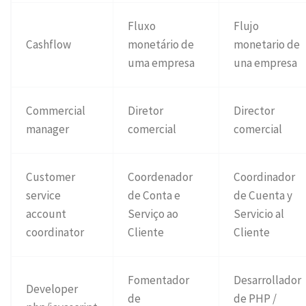
Fluxo
Flujo
Cashflow
monetário de
monetario de
uma empresa
una empresa
Commercial
Diretor
Director
manager
comercial
comercial
Customer
Coordenador
Coordinador
service
de Conta e
de Cuenta y
account
Serviço ao
Servicio al
coordinator
Cliente
Cliente
Fomentador
Desarrollador
Developer
de
de PHP /