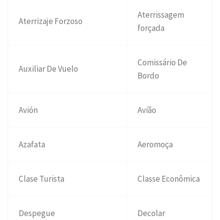
Aterrissagem
Aterrizaje Forzoso
forçada
Comissário De
Auxiliar De Vuelo
Bordo
Avión
Avião
Azafata
Aeromoça
Clase Turista
Classe Econômica
Despegue
Decolar