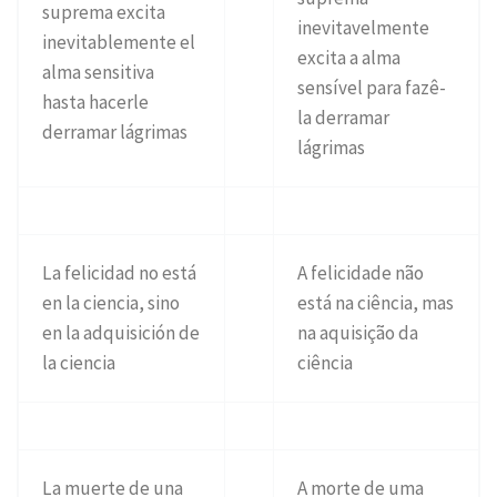
suprema excita
inevitavelmente
inevitablemente el
excita a alma
alma sensitiva
sensível para fazê-
hasta hacerle
la derramar
derramar lágrimas
lágrimas
La felicidad no está
A felicidade não
en la ciencia, sino
está na ciência, mas
en la adquisición de
na aquisição da
la ciencia
ciência
La muerte de una
A morte de uma