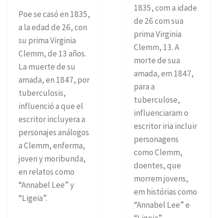
1835, com a idade
Poe se casó en 1835,
de 26 com sua
a la edad de 26, con
prima Virginia
su prima Virginia
Clemm, 13. A
Clemm, de 13 años.
morte de sua
La muerte de su
amada, em 1847,
amada, en 1847, por
para a
tuberculosis,
tuberculose,
influenció a que el
influenciaram o
escritor incluyera a
escritor iria incluir
personajes análogos
personagens
a Clemm, enferma,
como Clemm,
joven y moribunda,
doentes, que
en relatos como
morrem jovens,
“Annabel Lee” y
em histórias como
“Ligeia”.
“Annabel Lee” e
“Ligeia”.