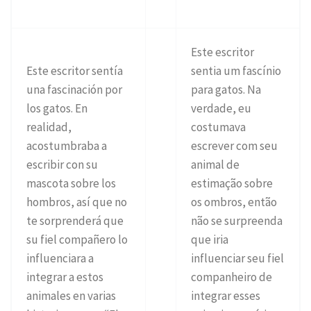
Este escritor
Este escritor sentía
sentia um fascínio
una fascinación por
para gatos. Na
los gatos. En
verdade, eu
realidad,
costumava
acostumbraba a
escrever com seu
escribir con su
animal de
mascota sobre los
estimação sobre
hombros, así que no
os ombros, então
te sorprenderá que
não se surpreenda
su fiel compañero lo
que iria
influenciara a
influenciar seu fiel
integrar a estos
companheiro de
animales en varias
integrar esses