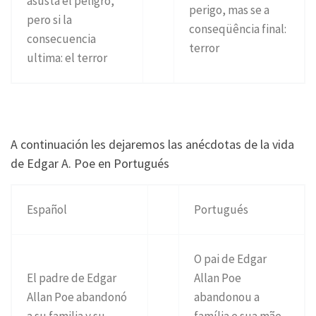
asusta el peligro,
perigo, mas se a
pero si la
conseqüência final:
consecuencia
terror
ultima: el terror
A continuación les dejaremos las anécdotas de la vida
de Edgar A. Poe en Portugués
Español
Portugués
O pai de Edgar
El padre de Edgar
Allan Poe
Allan Poe abandonó
abandonou a
a su familia y su
família e sua mãe