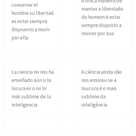
A única maneira de
conservar el
manter a liberdade
hombre su libertad
do homem é estar
es estar siempre
sempre disposto a
dispuesto a morir
morrer por isso
por ella
La ciencia no nos ha
A ciência ainda não
enseñado aún si la
nos ensinou se a
locura es o no lo
loucura é o mais
más sublime de la
sublime da
inteligencia
inteligência