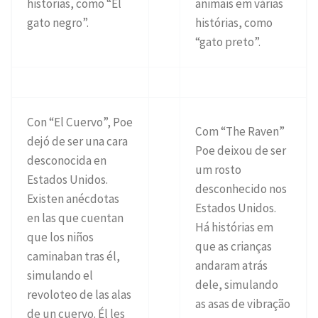
historias, como “El
animais em várias
gato negro”.
histórias, como
“gato preto”.
Con “El Cuervo”, Poe
Com “The Raven”
dejó de ser una cara
Poe deixou de ser
desconocida en
um rosto
Estados Unidos.
desconhecido nos
Existen anécdotas
Estados Unidos.
en las que cuentan
Há histórias em
que los niños
que as crianças
caminaban tras él,
andaram atrás
simulando el
dele, simulando
revoloteo de las alas
as asas de vibração
de un cuervo. Él les