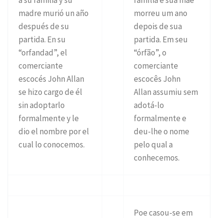
madre murió un año
morreu um ano
después de su
depois de sua
partida. En su
partida. Em seu
“orfandad”, el
“órfão”, o
comerciante
comerciante
escocés John Allan
escocês John
se hizo cargo de él
Allan assumiu sem
sin adoptarlo
adotá-lo
formalmente y le
formalmente e
dio el nombre por el
deu-lhe o nome
cual lo conocemos.
pelo qual a
conhecemos.
Poe casou-se em