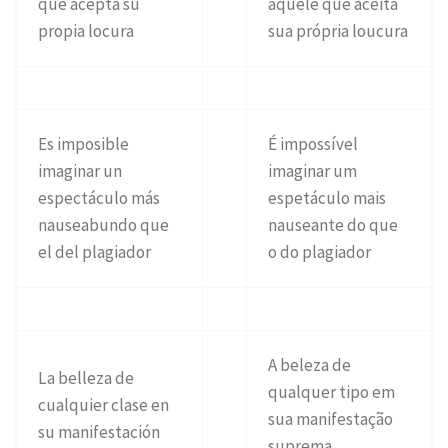
que acepta su
aquele que aceita
propia locura
sua própria loucura
Es imposible
É impossível
imaginar un
imaginar um
espectáculo más
espetáculo mais
nauseabundo que
nauseante do que
el del plagiador
o do plagiador
A beleza de
La belleza de
qualquer tipo em
cualquier clase en
sua manifestação
su manifestación
suprema