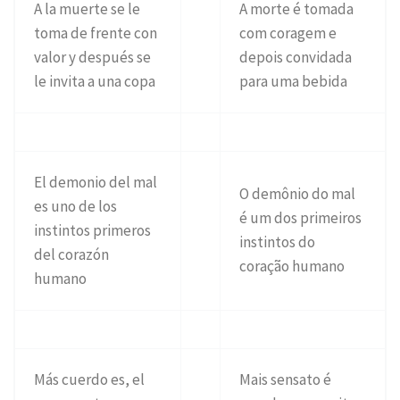
A la muerte se le
A morte é tomada
toma de frente con
com coragem e
valor y después se
depois convidada
le invita a una copa
para uma bebida
El demonio del mal
O demônio do mal
es uno de los
é um dos primeiros
instintos primeros
instintos do
del corazón
coração humano
humano
Más cuerdo es, el
Mais sensato é