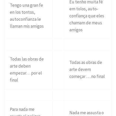
Eu tenho muita fé
Tengo una gran fe
em tolos, auto-
en los tontos,
confiança que eles
autoconfianza le
chamam de meus
llaman mis amigos
amigos
Todas las obras de
Todas as obras de
arte deben
arte devem
empezar… por el
começar … no final
final
Para nada me
Nada me assusta o