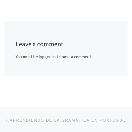
Leave a comment
You must be
logged in
to post a comment.
Post navigation
Previous post
APRENDIENDO DE LA GRAMÁTICA EN PORTUGUÉS LAS FORMAS Y USOS DE LOS PORQUÉS