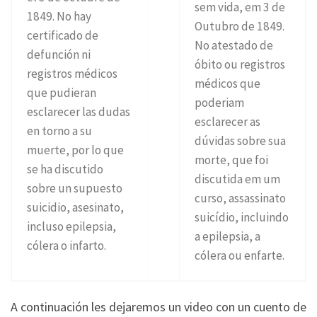
sem vida, em 3 de
1849. No hay
Outubro de 1849.
certificado de
No atestado de
defunción ni
óbito ou registros
registros médicos
médicos que
que pudieran
poderiam
esclarecer las dudas
esclarecer as
en torno a su
dúvidas sobre sua
muerte, por lo que
morte, que foi
se ha discutido
discutida em um
sobre un supuesto
curso, assassinato
suicidio, asesinato,
suicídio, incluindo
incluso epilepsia,
a epilepsia, a
cólera o infarto.
cólera ou enfarte.
A continuación les dejaremos un video con un cuento de