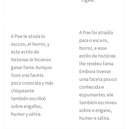
A Poe foi atraído
A Poe le atraía lo
para o escuro,
oscuro, el horror, y
horror, e esse
este estilo de
estilo de histórias
historias le hicieron
lhe rendeu fama.
ganar fama. Aunque
Embora tivesse
tuvo una faceta
uma faceta pouco
poco conocida y más
conhecida e
chispeante:
espumantes: ele
también escribió
também escreveu
sobre engaños,
sobre o engano,
humor y sátira.
humor e sátira.