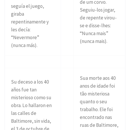
de um corvo.
seguía el juego,
Seguiu-los jogar,
giraba
de repente virou-
repentinamente y
se e disse-lhes:
les decía:
“Nunca mais”
“Nevermore”
(nunca mais).
(nunca más).
Sua morte aos 40
Su deceso a los 40
anos de idade foi
años fue tan
tão misteriosa
misterioso como su
quanto o seu
obra. Lo hallaron en
trabalho. Ele foi
las calles de
encontrado nas
Baltimore, sin vida,
ruas de Baltimore,
el 3 de octubre de