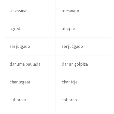
assassinar
asesinato
agredir
ataque
ser julgado
ser juzgado
dar uma paulada
dar un golpiza
chantagear
chantaje
subornar
soborno