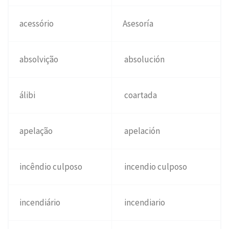
acessório
Asesoría
absolvição
absolución
álibi
coartada
apelação
apelación
incêndio culposo
incendio culposo
incendiário
incendiario