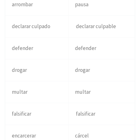
arrombar
pausa
declarar culpado
declarar culpable
defender
defender
drogar
drogar
multar
multar
falsificar
falsificar
encarcerar
cárcel