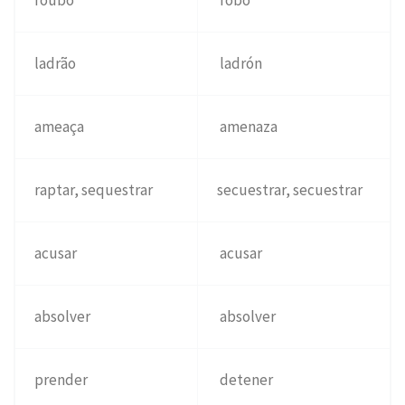
roubo
robo
ladrão
ladrón
ameaça
amenaza
raptar, sequestrar
secuestrar, secuestrar
acusar
acusar
absolver
absolver
prender
detener