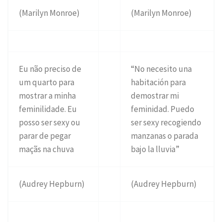
(Marilyn Monroe)
(Marilyn Monroe)
Eu não preciso de
“No necesito una
um quarto para
habitación para
mostrar a minha
demostrar mi
feminilidade. Eu
feminidad. Puedo
posso ser sexy ou
ser sexy recogiendo
parar de pegar
manzanas o parada
maçãs na chuva
bajo la lluvia”
(Audrey Hepburn)
(Audrey Hepburn)