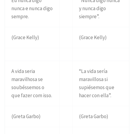
Eu nunca digo
“Nunca digo nunca
nunca e nunca digo
y nunca digo
sempre.
siempre”.
(Grace Kelly)
(Grace Kelly)
A vida seria
“La vida sería
maravilhosa se
maravillosa si
soubéssemos o
supiésemos que
que fazer com isso.
hacer con ella”.
(Greta Garbo)
(Greta Garbo)