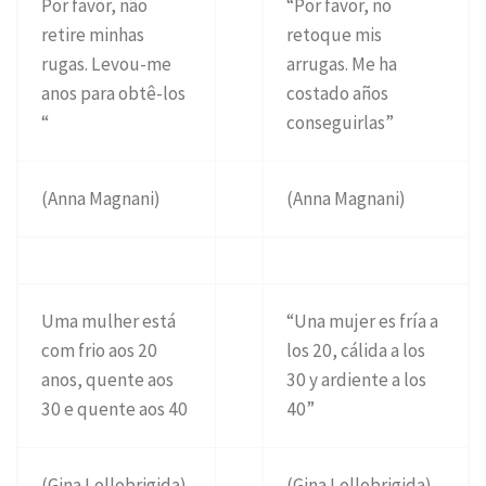
Por favor, não
“Por favor, no
retire minhas
retoque mis
rugas. Levou-me
arrugas. Me ha
anos para obtê-los
costado años
“
conseguirlas”
(Anna Magnani)
(Anna Magnani)
Uma mulher está
“Una mujer es fría a
com frio aos 20
los 20, cálida a los
anos, quente aos
30 y ardiente a los
30 e quente aos 40
40”
(Gina Lollobrigida)
(Gina Lollobrigida)