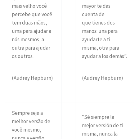
mais velho você
mayor te das
percebe que você
cuenta de
tem duas mãos,
que tienes dos
uma para ajudar a
manos: una para
nós mesmos, a
ayudarte a ti
outra para ajudar
misma, otra para
os outros.
ayudar a los demás”.
(Audrey Hepburn)
(Audrey Hepburn)
Sempre seja a
“Sé siempre la
melhor versão de
mejor versión de ti
você mesmo,
misma, nunca la
nunca a versão