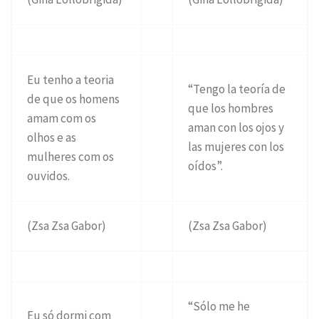
Eu tenho a teoria
“Tengo la teoría de
de que os homens
que los hombres
amam com os
aman con los ojos y
olhos e as
las mujeres con los
mulheres com os
oídos”.
ouvidos.
(Zsa Zsa Gabor)
(Zsa Zsa Gabor)
“Sólo me he
Eu só dormi com