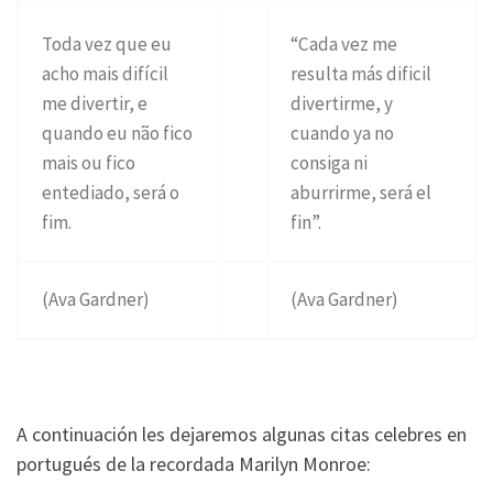
Toda vez que eu
“Cada vez me
acho mais difícil
resulta más dificil
me divertir, e
divertirme, y
quando eu não fico
cuando ya no
mais ou fico
consiga ni
entediado, será o
aburrirme, será el
fim.
fin”.
(Ava Gardner)
(Ava Gardner)
A continuación les dejaremos algunas citas celebres en
portugués de la recordada Marilyn Monroe: