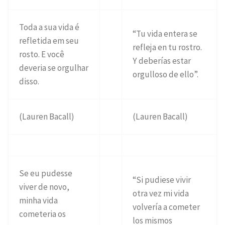
Toda a sua vida é
“Tu vida entera se
refletida em seu
refleja en tu rostro.
rosto. E você
Y deberías estar
deveria se orgulhar
orgulloso de ello”.
disso.
(Lauren Bacall)
(Lauren Bacall)
Se eu pudesse
“Si pudiese vivir
viver de novo,
otra vez mi vida
minha vida
volvería a cometer
cometeria os
los mismos