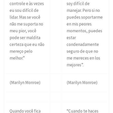
controle e às vezes
soy difícil de
eu sou difícil de
manejar. Pero si no
lidar. Mas se você
puedes soportarme
não me suporta no
en mis peores
meu pior, você
momentos, puedes
pode ser maldita
estar
certeza que eu não
condenadamente
mereço pelo
seguro de que no
melhor.”
me mereces en los
mejores”.
(Marilyn Monroe)
(Marilyn Monroe)
Quando você fica
“Cuando te haces