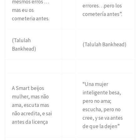
mesmos erros …
errores…pero los
mas eu os
cometería antes”.
cometeria antes.
(Talulah
(Talulah Bankhead)
Bankhead)
“Una mujer
A Smart beijos
inteligente besa,
mulher, mas não
pero no ama;
ama, escuta mas
escucha, pero no
não acredita, e sai
cree, y se va antes
antes da licença
de que la dejen”