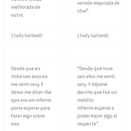
versión mejorada de
melhorada de
otra”.
outra.
(Judy Garland)
(Judy Garland)
Desde que eu
“Desde que tuve
tinha seis anos eu
seis años me sentí
me senti sexy. E
sexy. Y déjame
deixe-me dizer-lhe
decirte que fue un
que era um inferno
maldito
porra esperar para
infierno esperar a
fazer algo sobre
poder hacer algo al
isso.
respecto”.