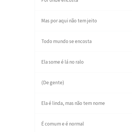
Por onde encosta
Mas por aqui não tem jeito
Todo mundo se encosta
Ela some é lá no ralo
(De gente)
Ela é linda, mas não tem nome
É comum e é normal