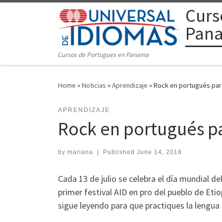
Curs
Skip to content
Pan
Cursos de Portugues en Panama
Home
»
Noticias
»
Aprendizaje
»
Rock en portugués para
APRENDIZAJE
Rock en portugués pa
by
mariana
|
Published
June 14, 2018
Cada 13 de julio se celebra el día mundial de
primer festival AID en pro del pueblo de Eti
sigue leyendo para que practiques la lengua 