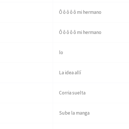
Ô ô ô ô ô mi hermano
Ô ô ô ô ô mi hermano
lo
La idea allí
Corria suelta
Sube la manga