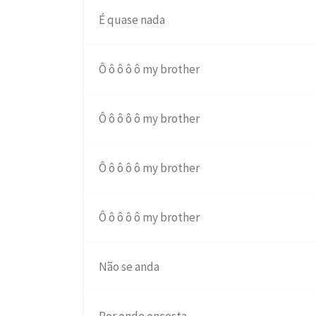
É quase nada
Ô ô ô ô ô my brother
Ô ô ô ô ô my brother
Ô ô ô ô ô my brother
Ô ô ô ô ô my brother
Não se anda