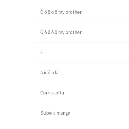
Ô ô ô ô ô my brother
Ô ô ô ô ô my brother
É
A idéia lá
Corria solta
Subia a manga