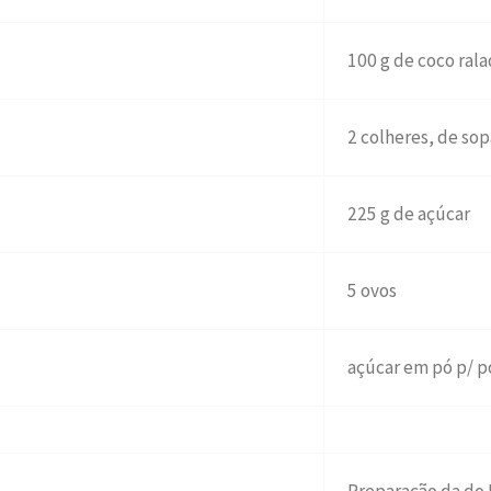
100 g de coco ral
2 colheres, de sop
225 g de açúcar
5 ovos
açúcar em pó p/ p