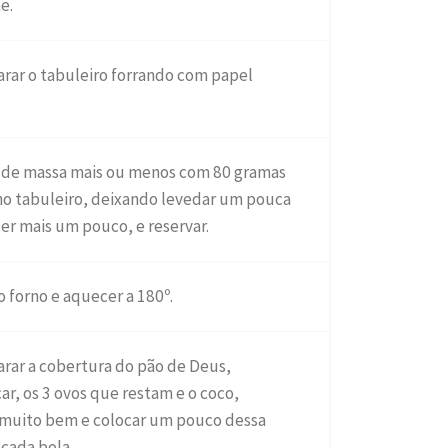
e.
rar o tabuleiro forrando com papel
s de massa mais ou menos com 80 gramas
 no tabuleiro, deixando levedar um pouca
er mais um pouco, e reservar.
o forno e aquecer a 180º.
rar a cobertura do pão de Deus,
r, os 3 ovos que restam e o coco,
uito bem e colocar um pouco dessa
cada bola.