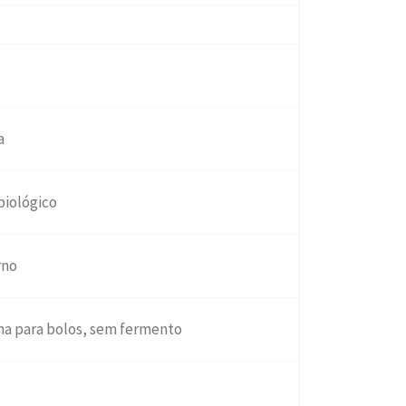
a
biológico
rno
ina para bolos, sem fermento