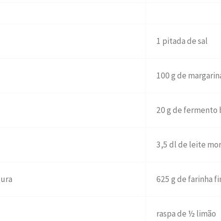
1 pitada de sal
100 g de margarin
20 g de fermento 
3,5 dl de leite mo
dura
625 g de farinha f
raspa de ½ limão