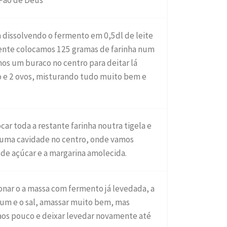
 Pão de Deus
a dissolvendo o fermento em 0,5dl de leite
nte colocamos 125 gramas de farinha num
mos um buraco no centro para deitar lá
 e 2 ovos, misturando tudo muito bem e
ar toda a restante farinha noutra tigela e
ma cavidade no centro, onde vamos
 de açúcar e a margarina amolecida.
onar o a massa com fermento já levedada, a
 rum e o sal, amassar muito bem, mas
 aos pouco e deixar levedar novamente até