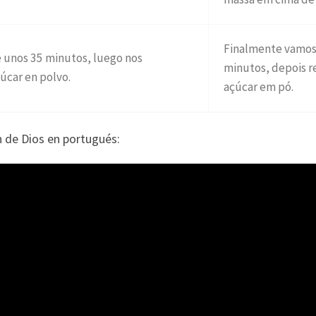
Finalmente vamos 
e unos 35 minutos, luego nos
minutos, depois r
úcar en polvo.
açúcar em pó.
n de Dios en portugués: