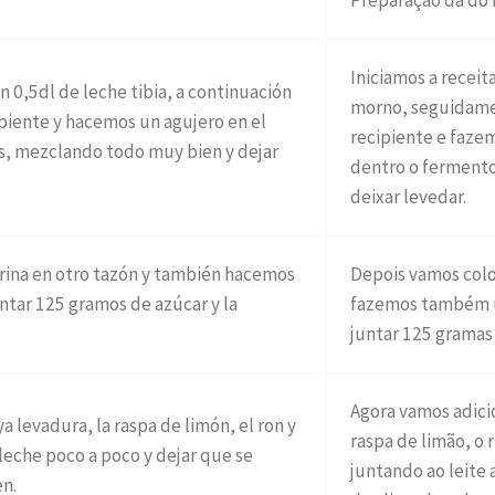
Preparação da do
Iniciamos a receit
en 0,5dl de leche tibia, a continuación
morno, seguidame
piente y hacemos un agujero en el
recipiente e faze
vos, mezclando todo muy bien y dejar
dentro o fermento
deixar levedar.
rina en otro tazón y también hacemos
Depois vamos coloc
ntar 125 gramos de azúcar y la
fazemos também u
juntar 125 gramas
Agora vamos adici
a levadura, la raspa de limón, el ron y
raspa de limão, o
 leche poco a poco y dejar que se
juntando ao leite
en.