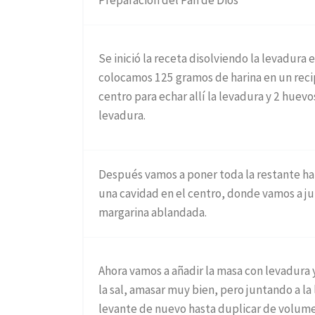
Preparación del Pan de Dios
Se inició la receta disolviendo la levadura 
colocamos 125 gramos de harina en un reci
centro para echar allí la levadura y 2 hue
levadura.
Después vamos a poner toda la restante ha
una cavidad en el centro, donde vamos a ju
margarina ablandada.
Ahora vamos a añadir la masa con levadura y
la sal, amasar muy bien, pero juntando a la
levante de nuevo hasta duplicar de volum