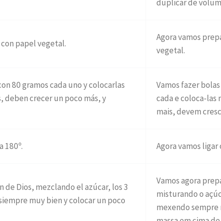
duplicar de volum
Agora vamos prepa
 con papel vegetal.
vegetal.
on 80 gramos cada uno y colocarlas
Vamos fazer bola
s, deben crecer un poco más, y
cada e coloca-las
mais, devem cresc
a 180º.
Agora vamos ligar 
Vamos agora prepa
n de Dios, mezclando el azúcar, los 3
misturando o açúca
siempre muy bien y colocar un poco
mexendo sempre m
massa em cima de 