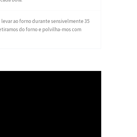
levar ao forno durante sensivelmente 35
etiramos do forno e polvilha-mos com