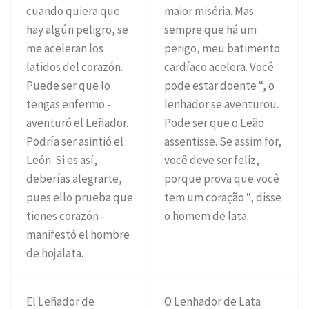
cuando quiera que
maior miséria. Mas
hay algún peligro, se
sempre que há um
me aceleran los
perigo, meu batimento
latidos del corazón.
cardíaco acelera. Você
Puede ser que lo
pode estar doente “, o
tengas enfermo -
lenhador se aventurou.
aventuró el Leñador.
Pode ser que o Leão
Podría ser asintió el
assentisse. Se assim for,
León. Si es así,
você deve ser feliz,
deberías alegrarte,
porque prova que você
pues ello prueba que
tem um coração “, disse
tienes corazón -
o homem de lata.
manifestó el hombre
de hojalata.
El Leñador de
O Lenhador de Lata