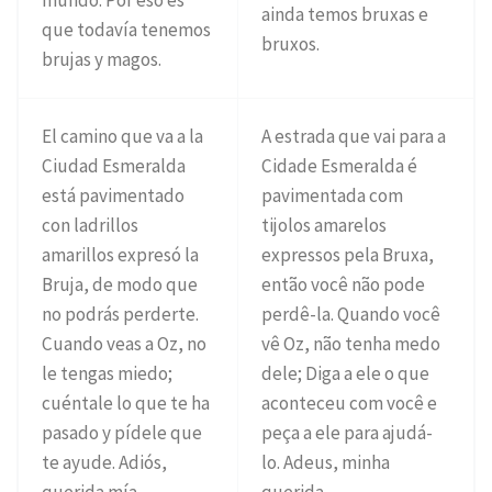
ainda temos bruxas e
que todavía tenemos
bruxos.
brujas y magos.
El camino que va a la
A estrada que vai para a
Ciudad Esmeralda
Cidade Esmeralda é
está pavimentado
pavimentada com
con ladrillos
tijolos amarelos
amarillos expresó la
expressos pela Bruxa,
Bruja, de modo que
então você não pode
no podrás perderte.
perdê-la. Quando você
Cuando veas a Oz, no
vê Oz, não tenha medo
le tengas miedo;
dele; Diga a ele o que
cuéntale lo que te ha
aconteceu com você e
pasado y pídele que
peça a ele para ajudá-
te ayude. Adiós,
lo. Adeus, minha
querida mía.
querida.