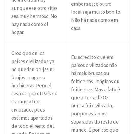
embora esse outro
aunque ese otro sitio
local seja muito bonito.
sea muy hermoso. No
Não há nada como em
hay nada como el
casa.
hogar.
Creo que en los
Eu acredito que em
países civilizados ya
países civilizados não
no quedan brujas ni
há mais bruxas ou
brujos, magos o
feiticeiros, mágicos ou
hechiceras. Pero el
feiticeiras. Mas o fato é
caso es que el País de
que a Terra de Oz
Oz nunca fue
nunca foi civilizada,
civilizado, pues
porque estamos
estamos apartados
separados do resto do
de todo el resto del
mundo. É por isso que
mundo. Por eso es