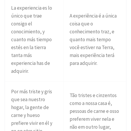
La experiencia es lo
único que trae
A experiência é a única
consigo el
coisa que o
conocimiento, y
conhecimento traz, e
cuanto más tiempo
quanto mais tempo
estés en la tierra
você estiver na Terra,
tanta más
mais experiência terá
experiencia has de
para adquirir.
adquirir.
Por más triste y gris
Tão tristes e cinzentos
que sea nuestro
como a nossa casa é,
hogar, la gente de
pessoas de carne e osso
carne y hueso
preferem viver nela e
prefiere vivir en él y
não em outro lugar,
no en otro sitio,