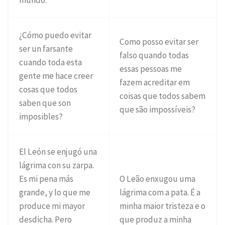
¿Cómo puedo evitar
Como posso evitar ser
ser un farsante
falso quando todas
cuando toda esta
essas pessoas me
gente me hace creer
fazem acreditar em
cosas que todos
coisas que todos sabem
saben que son
que são impossíveis?
imposibles?
El León se enjugó una
lágrima con su zarpa.
Es mi pena más
O Leão enxugou uma
grande, y lo que me
lágrima com a pata. É a
produce mi mayor
minha maior tristeza e o
desdicha. Pero
que produz a minha