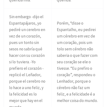
Sin embargo -dijo el
Espantapájaros, yo
Porém, “disse o
pediré un cerebro en
Espantalho, eu pedirei
vez de un corazón,
um cérebro em vez de
pues un tonto sin
um coração, pois um
sesos no sabría qué
tolo sem cérebro não
hacer con su corazón
saberia o que fazer com
si lo tuviera. -Yo
seu coração se ele o
prefiero el corazón -
tivesse. “Eu prefiro o
replicó el Leñador,
coração”, respondeu o
porque el cerebro no
Lenhador, porque o
lo hace a uno feliz, y
cérebro não faz um
la felicidad es lo
feliz, e a felicidade é a
mejor que hay en el
melhor coisa do mundo.
mundo.