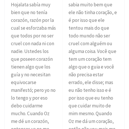
Hojalata sabía muy
sabia muito bem que
bien que no tenía
ele não tinha coração, e
corazón, razón por la
é por isso que ele
cual se esforzaba más
tentou mais do que
que todos por no ser
todo mundo não ser
cruel con nada ni con
cruel com alguém ou
nadie. Ustedes los
alguma coisa. Você que
que poseen corazón
tem um coração tem
tienen algo que los
algo que o guia e você
guía y no necesitan
não precisa estar
equivocarse
errado, ele disse; mas
manifestó; pero yo no
eu não tenho isso e é
lo tengo y por eso
por isso que eu tenho
debo cuidarme
que cuidar muito de
mucho. Cuando Oz
mim mesmo. Quando
me dé un corazón,
Oz me dá um coração,
entonces ya no me
então não vou mais me