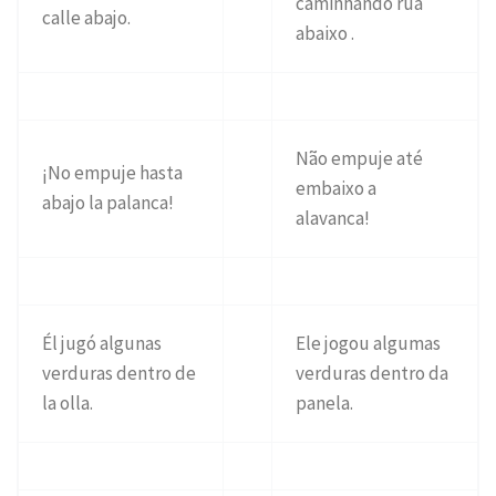
caminhando rua
calle abajo.
abaixo .
Não empuje até
¡No empuje hasta
embaixo a
abajo la palanca!
alavanca!
Él jugó algunas
Ele jogou algumas
verduras dentro de
verduras dentro da
la olla.
panela.