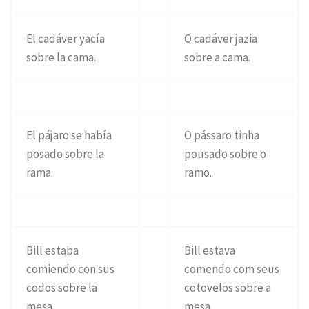
El cadáver yacía
O cadáver jazia
sobre la cama.
sobre a cama.
El pájaro se había
O pássaro tinha
posado sobre la
pousado sobre o
rama.
ramo.
Bill estaba
Bill estava
comiendo con sus
comendo com seus
codos sobre la
cotovelos sobre a
mesa.
mesa.