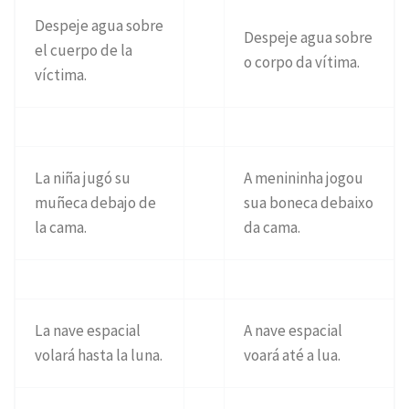
Despeje agua sobre
Despeje agua sobre
el cuerpo de la
o corpo da vítima.
víctima.
La niña jugó su
A menininha jogou
muñeca debajo de
sua boneca debaixo
la cama.
da cama.
La nave espacial
A nave espacial
volará hasta la luna.
voará até a lua.