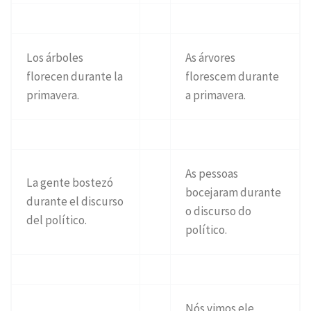
Los árboles
As árvores
florecen durante la
florescem durante
primavera.
a primavera.
As pessoas
La gente bostezó
bocejaram durante
durante el discurso
o discurso do
del político.
político.
Nós vimos ele