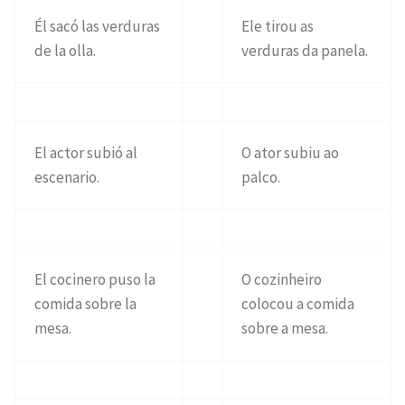
Él sacó las verduras
Ele tirou as
de la olla.
verduras da panela.
El actor subió al
O ator subiu ao
escenario.
palco.
El cocinero puso la
O cozinheiro
comida sobre la
colocou a comida
mesa.
sobre a mesa.