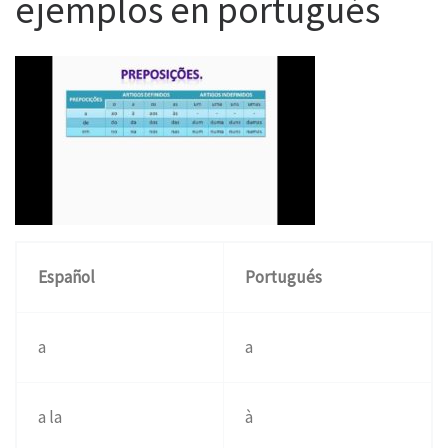
ejemplos en portugués
Español
Portugués
a
a
a la
à