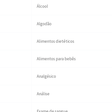
Álcool
Algodão
Alimentos dietéticos
Alimentos para bebês
Analgésico
Análise
Exame de sangue