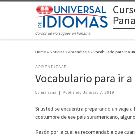
Curs
Skip to content
Pan
Cursos de Portugues en Panama
Home
»
Noticias
»
Aprendizaje
»
Vocabulario para ir a u
APRENDIZAJE
Vocabulario para ir a
by
mariana
|
Published
January 7, 2019
Si usted se encuentra preparando un viaje a
costumbre de ese país suramericano, alguno
Razón por la cual es recomendable que cuand