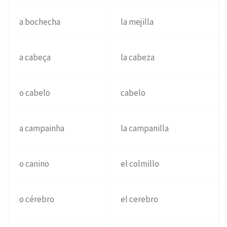
a bochecha
la mejilla
a cabeça
la cabeza
o cabelo
cabelo
a campainha
la campanilla
o canino
el colmillo
o cérebro
el cerebro