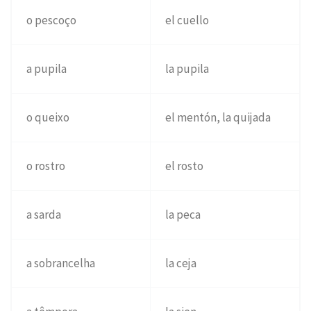
o pescoço
el cuello
a pupila
la pupila
o queixo
el mentón, la quijada
o rostro
el rosto
a sarda
la peca
a sobrancelha
la ceja