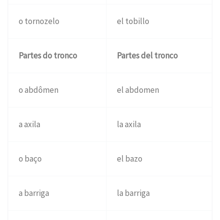
o tornozelo
el tobillo
Partes do tronco
Partes del tronco
o abdômen
el abdomen
a axila
la axila
o baço
el bazo
a barriga
la barriga