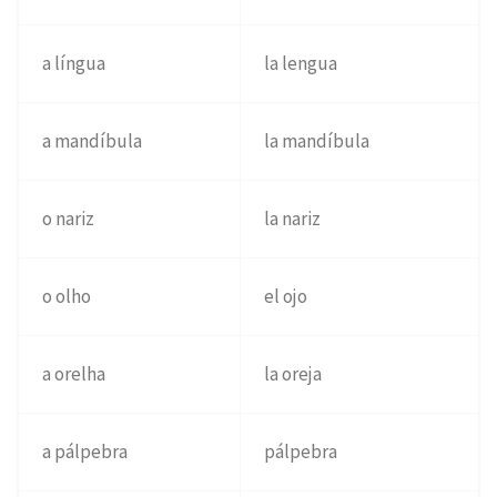
a língua
la lengua
a mandíbula
la mandíbula
o nariz
la nariz
o olho
el ojo
a orelha
la oreja
a pálpebra
pálpebra