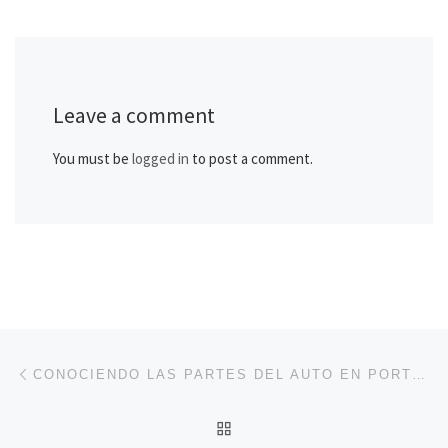
Leave a comment
You must be
logged in
to post a comment.
Post navigation
Previous post
CONOCIENDO LAS PARTES DEL AUTO EN PORTUGUÉS
BACK TO POST LIST