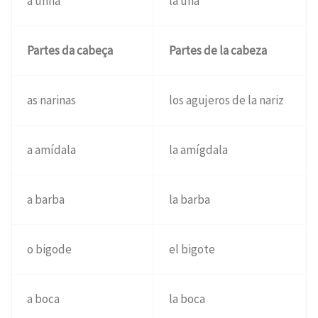
a unha
la uña
Partes da cabeça
Partes de la cabeza
as narinas
los agujeros de la nariz
a amídala
la amígdala
a barba
la barba
o bigode
el bigote
a boca
la boca