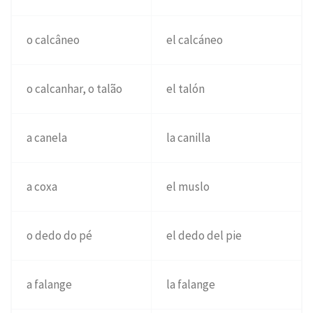
o calcâneo
el calcáneo
o calcanhar, o talão
el talón
a canela
la canilla
a coxa
el muslo
o dedo do pé
el dedo del pie
a falange
la falange