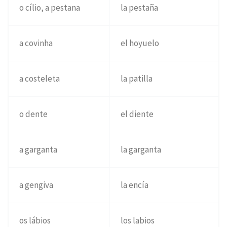
o cílio, a pestana
la pestaña
a covinha
el hoyuelo
a costeleta
la patilla
o dente
el diente
a garganta
la garganta
a gengiva
la encía
os lábios
los labios