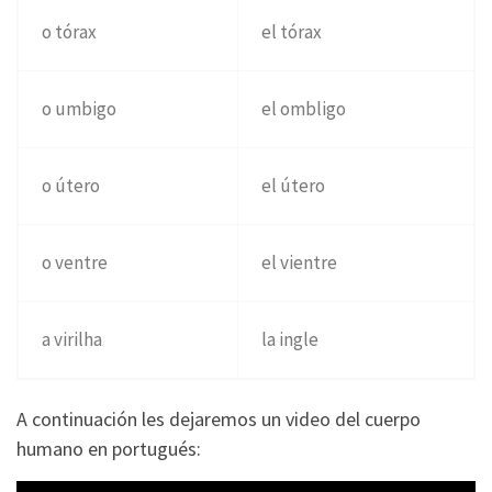
o tórax
el tórax
o umbigo
el ombligo
o útero
el útero
o ventre
el vientre
a virilha
la ingle
A continuación les dejaremos un video del cuerpo
humano en portugués: