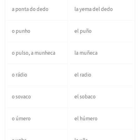
a ponta do dedo
la yema del dedo
o punho
el puño
o pulso, a munheca
la muñeca
o rádio
el radio
o sovaco
el sobaco
o úmero
el húmero