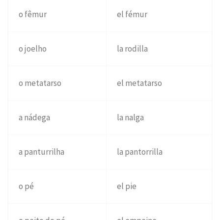
o fêmur
el fémur
o joelho
la rodilla
o metatarso
el metatarso
a nádega
la nalga
a panturrilha
la pantorrilla
o pé
el pie