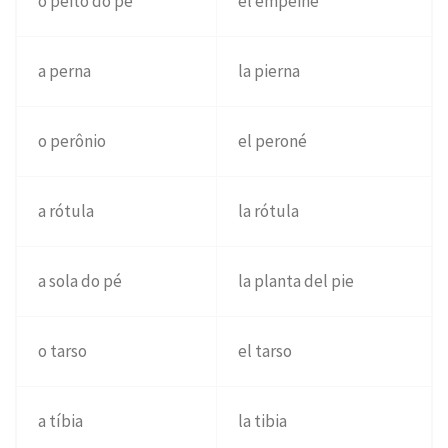
o peito do pé
el empeine
a perna
la pierna
o perônio
el peroné
a rótula
la rótula
a sola do pé
la planta del pie
o tarso
el tarso
a tíbia
la tibia