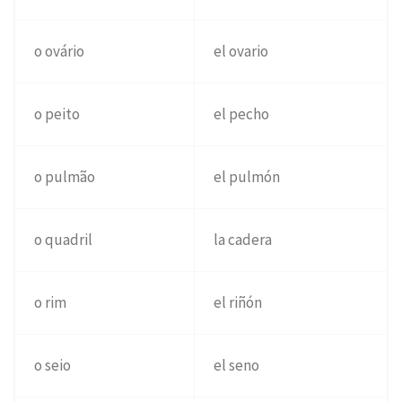
o ovário
el ovario
o peito
el pecho
o pulmão
el pulmón
o quadril
la cadera
o rim
el riñón
o seio
el seno