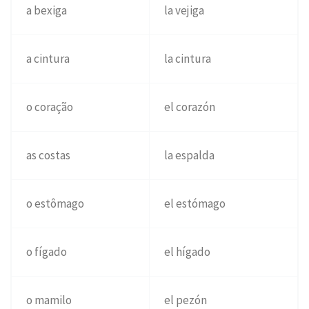
a bexiga
la vejiga
a cintura
la cintura
o coração
el corazón
as costas
la espalda
o estômago
el estómago
o fígado
el hígado
o mamilo
el pezón