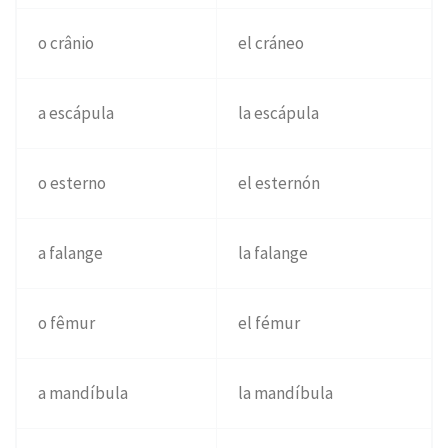
o crânio
el cráneo
a escápula
la escápula
o esterno
el esternón
a falange
la falange
o fêmur
el fémur
a mandíbula
la mandíbula