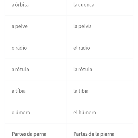
a órbita
la cuenca
a pelve
la pelvis
o rádio
el radio
a rótula
la rótula
a tíbia
la tibia
o úmero
el húmero
Partes da perna
Partes de la pierna