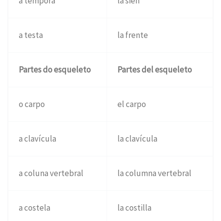
a têmpora
la sien
a testa
la frente
Partes do esqueleto
Partes del esqueleto
o carpo
el carpo
a clavícula
la clavícula
a coluna vertebral
la columna vertebral
a costela
la costilla