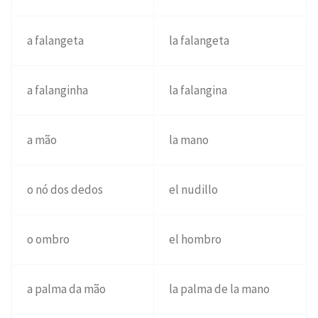
a falangeta
la falangeta
a falanginha
la falangina
a mão
la mano
o nó dos dedos
el nudillo
o ombro
el hombro
a palma da mão
la palma de la mano