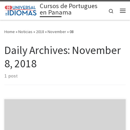
Cursos de Portugues
Skip to content
Search
en Panama
Me
Home
»
Noticias
»
2018
»
November
»
08
Daily Archives:
November
8, 2018
1 post
Otro de los verbos más utilizados en el portugués es el verbo