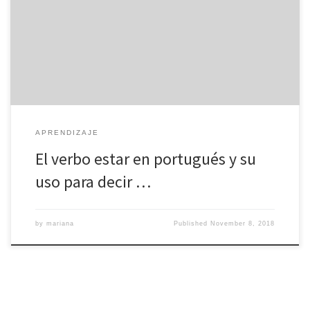
“Estar”, este es utilizado comúnmente para definir cómo estamos,
por lo que se usa normalmente al inicio de cualquier conversación
y cuando nos encontramos con alguien. Como lo vimos en nuestro
post anterior el verbo ser también es […]
APRENDIZAJE
El verbo estar en portugués y su
uso para decir …
by
mariana
Published
November 8, 2018