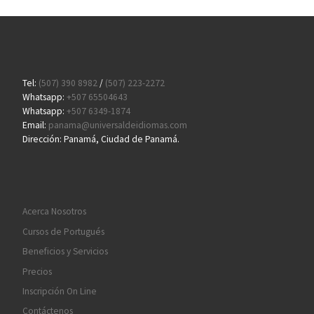
Tel:
(507) 390 8982
/
(507) 223-2272
Whatsapp:
+507 65504643
Whatsapp:
+507 6349-1874
Email:
panama@universaldeidiomas.com
Dirección: Panamá, Ciudad de Panamá.
Acerca Nosotros
Cursos de Portugués
Beneficios y Servicios
Precios
Inscripción On Line
Contáctenos