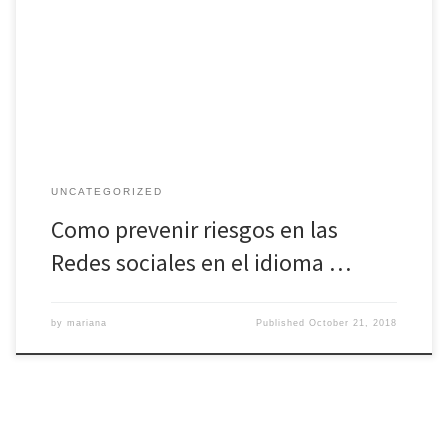
tentadores para que muchos malhechores articulen diferentes
mecanismos para lograr realizar actos criminales en contra de los
usuarios que diariamente hacen uso de las redes sociales. Las
víctimas de […]
UNCATEGORIZED
Como prevenir riesgos en las
Redes sociales en el idioma …
by
mariana
Published
October 21, 2018