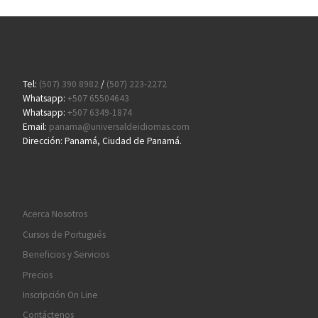
Tel:
(507) 390 8982
/
(507) 223-2272
Whatsapp:
+507 65504643
Whatsapp:
+507 6349-1874
Email:
panama@universaldeidiomas.com
Dirección: Panamá, Ciudad de Panamá.
Acerca Nosotros
Cursos de Portugués
Beneficios y Servicios
Precios
Inscripción On Line
Contáctenos