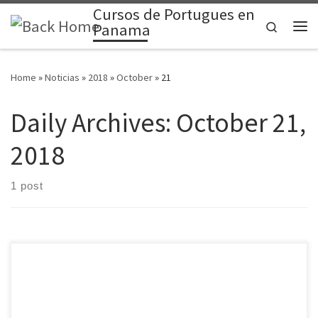
Cursos de Portugues en
Skip to content
Search
Panama
Me
Home
»
Noticias
»
2018
»
October
»
21
Daily Archives:
October 21,
2018
1 post
El tráfico masivo de información por medio de las redes sociales
han tornado estos medios de comunicación vía online en sitios