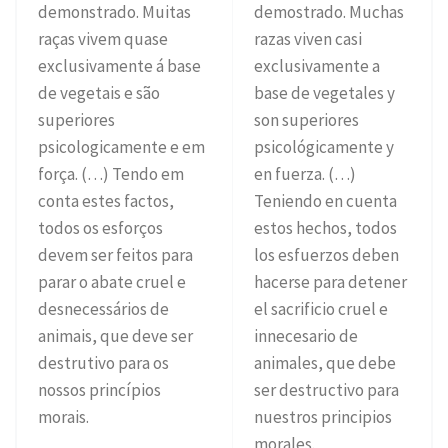
demonstrado. Muitas
demostrado. Muchas
raças vivem quase
razas viven casi
exclusivamente á base
exclusivamente a
de vegetais e são
base de vegetales y
superiores
son superiores
psicologicamente e em
psicológicamente y
força. (…) Tendo em
en fuerza. (…)
conta estes factos,
Teniendo en cuenta
todos os esforços
estos hechos, todos
devem ser feitos para
los esfuerzos deben
parar o abate cruel e
hacerse para detener
desnecessários de
el sacrificio cruel e
animais, que deve ser
innecesario de
destrutivo para os
animales, que debe
nossos princípios
ser destructivo para
morais.
nuestros principios
morales.