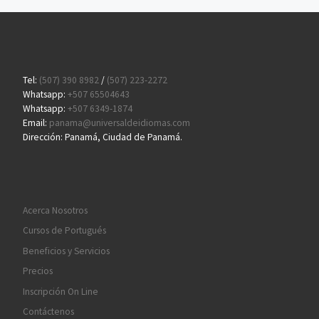
Tel:
(507) 390 8982
/
(507) 223-2272
Whatsapp:
+507 65504643
Whatsapp:
+507 6349-1874
Email:
panama@universaldeidiomas.com
Dirección: Panamá, Ciudad de Panamá.
Acerca Nosotros
Cursos de Portugués
Beneficios y Servicios
Precios
Inscripción On Line
Contáctenos