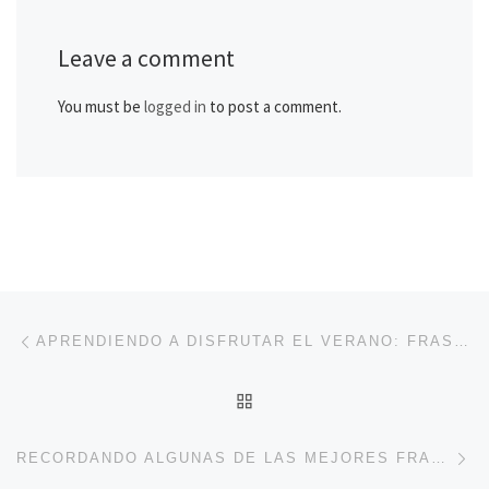
Leave a comment
You must be
logged in
to post a comment.
Post navigation
Previous post
APRENDIENDO A DISFRUTAR EL VERANO: FRASES EN PORTUGUÉS
BACK TO POST LIST
Ne
RECORDANDO ALGUNAS DE LAS MEJORES FRASES DEL REY ELVIS PRESLEY EN PORTUGUÉS