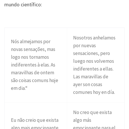
mundo científico:
Nosotros anhelamos
Nós almejamos por
por nuevas
novas sensações, mas
sensaciones, pero
logo nos tornamos
luego nos volvemos
indiferentes à elas. As
indiferentes a ellas.
maravilhas de ontem
Las maravillas de
são coisas comuns hoje
ayer son cosas
em dia.“
comunes hoy en día.
No creo que exista
Eu não creio que exista
algo más
algo mais emocionante
emocionante para el