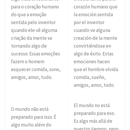
para o coração humano
corazón humano que
do que a emoção
la emoción sentida
sentida pelo inventor
por el inventor
quando ele vê alguma
cuando ve alguna
criação da mente se
creación de la mente
tornando algo de
convirtiéndose en
sucesso. Essas emoções
algo de éxito. Estas
fazem o homem
emociones hacen
esquecer comida, sono,
que el hombre olvida
amigos, amor, tudo.
comida, sueño,
amigos, amor, todo.
El mundo no está
O mundo não está
preparado para eso.
preparado para isso. É
Es algo más allá de
algo muito além do
nuestro tiempo, pero