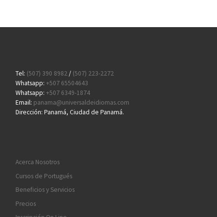
Tel:
(507) 390 8982
/
(507) 223-2272
Whatsapp:
+507 65504643
Whatsapp:
+507 6349-1874
Email:
panama@universaldeidiomas.com
Dirección: Panamá, Ciudad de Panamá.
Acerca Nosotros
Cursos de Portugués
Beneficios y Servicios
Precios