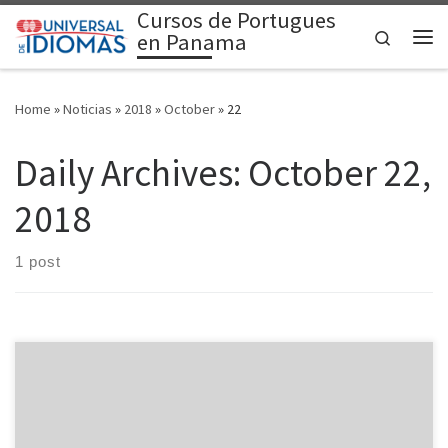
Cursos de Portugues
Skip to content
Search
en Panama
Me
Home
»
Noticias
»
2018
»
October
»
22
Daily Archives:
October 22,
2018
1 post
En esta oportunidad vamos a dejarles algunas citas sobre la