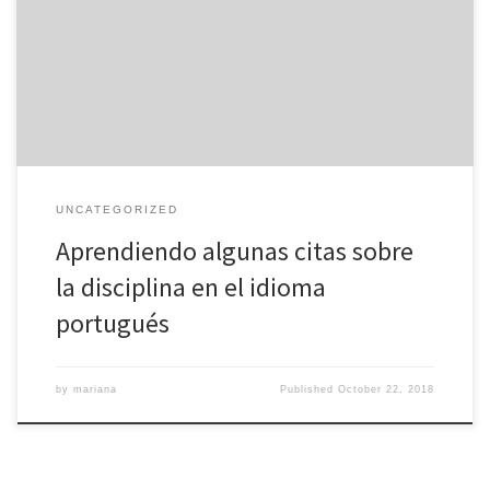
disciplina en el idioma portugués que les ayudaran a entender
porque esta es una de las cualidades más importantes a la hora
de aprender idiomas o ante cualquier actividad que se
propongan realizar. A través de estas citas sobre la […]
UNCATEGORIZED
Aprendiendo algunas citas sobre
la disciplina en el idioma
portugués
by
mariana
Published
October 22, 2018